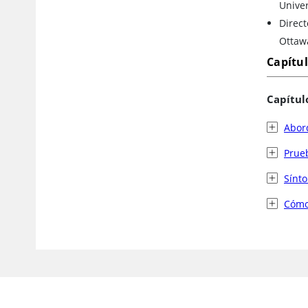
Univer
Direct
Ottaw
Capítu
Capítul
Abord
Prue
Sínt
Cómo