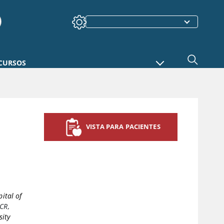
CURSOS
VISTA PARA PACIENTES
ital of
CR
,
sity