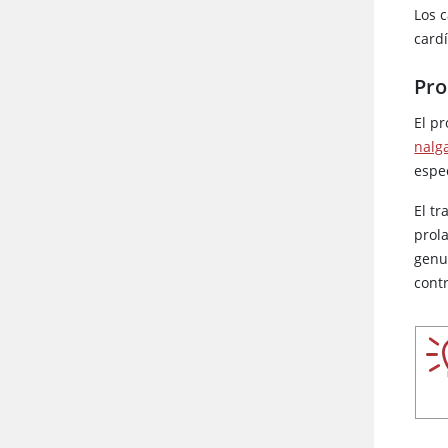
Los 
cardí
Pro
El p
nalg
espe
El tr
prola
genup
cont