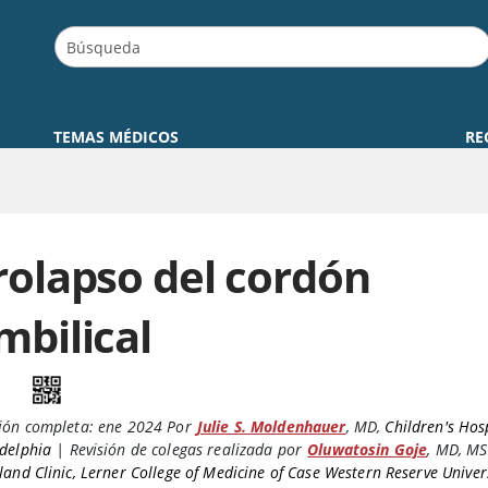
TEMAS MÉDICOS
RE
rolapso del cordón
mbilical
ión completa:
ene 2024
Por
Julie S. Moldenhauer
,
MD
,
Children's Hosp
adelphia
|
Revisión de colegas realizada por
Oluwatosin Goje
,
MD, MS
land Clinic, Lerner College of Medicine of Case Western Reserve Univer