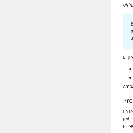
Últi
E
p
u
El p
Amba
Pro
En l
patr
progr