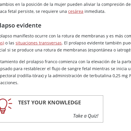
cambios en la posición de la mujer pueden aliviar la compresión del
aca fetal persiste, se requiere una
cesárea
inmediata.
lapso evidente
rolapso manifiesto ocurre con la rotura de membranas y es más c
as)
o las
situaciones transversas
. El prolapso evidente también pue
cial si se produce una rotura de membranas (espontánea o iatrogén
atamiento del prolapso franco comienza con la elevación de la parte
psado para restablecer el flujo de sangre fetal mientras se inicia
ectoral (rodilla-tórax) y la administración de terbutalina 0,25 mg 
racciones.
TEST YOUR KNOWLEDGE
Take a Quiz!