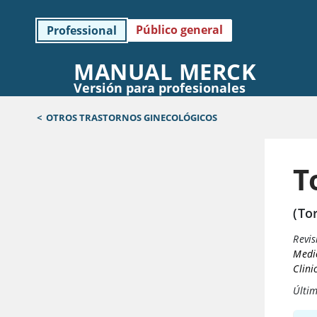
Público general
Professional
MANUAL MERCK
Versión para profesionales
<
OTROS TRASTORNOS GINECOLÓGICOS
T
(To
Revis
Medi
Clini
Últim