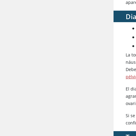
apar
Dia
La to
náuse
Debe
pélvi
El d
agra
ovar
Si s
confi