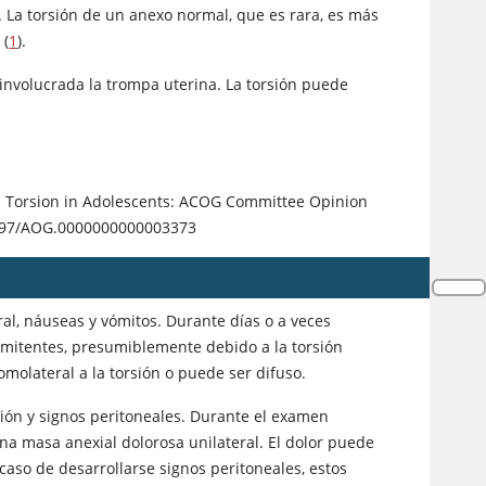
 La torsión de un anexo normal, que es rara, es más
 (
1
).
nvolucrada la trompa uterina. La torsión puede
l Torsion in Adolescents: ACOG Committee Opinion
.1097/AOG.0000000000003373
ral, náuseas y vómitos. Durante días o a veces
ermitentes, presumiblemente debido a la torsión
molateral a la torsión o puede ser difuso.
ción y signos peritoneales. Durante el examen
 una masa anexial dolorosa unilateral. El dolor puede
caso de desarrollarse signos peritoneales, estos