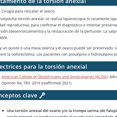
tamiento de la torsión anexial
Cirugía para rescatar el ovario
e sospecha torsión anexial, se realiza laparoscopia (o raramente l
dad reproductiva, para confirmar el diagnóstico e intentar preserva
sión (desenroscamiento) y la restauración de la perfusión. La salp
able.
y un quiste o una masa ovárica y el ovario puede ser preservado, se
iere la ooforectomía. Los pacientes con piosálpinx o hidrosálpinx 
ectrices para la torsión anexial
American College of Obstetricians and Gynecologists (ACOG)
: Adn
Opinion No, 783. 2019 (reaffirmed 2021).
nceptos clave
Una torsión anexial del ovario y/o la trompa uerina (de Falop
por lo general, se produce cuando el ovario está agrandado