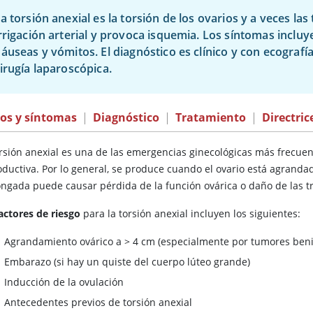
a torsión anexial es la torsión de los ovarios y a veces l
rrigación arterial y provoca isquemia. Los síntomas inclu
áuseas y vómitos. El diagnóstico es clínico y con ecografía
irugía laparoscópica.
nos y síntomas
|
Diagnóstico
|
Tratamiento
|
Directric
orsión anexial es una de las emergencias ginecológicas más frecue
oductiva. Por lo general, se produce cuando el ovario está agrand
ongada puede causar pérdida de la función ovárica o daño de las tr
actores de riesgo
para la torsión anexial incluyen los siguientes:
Agrandamiento ovárico a
>
4 cm (especialmente por tumores ben
Embarazo (si hay un quiste del cuerpo lúteo grande)
Inducción de la ovulación
Antecedentes previos de torsión anexial