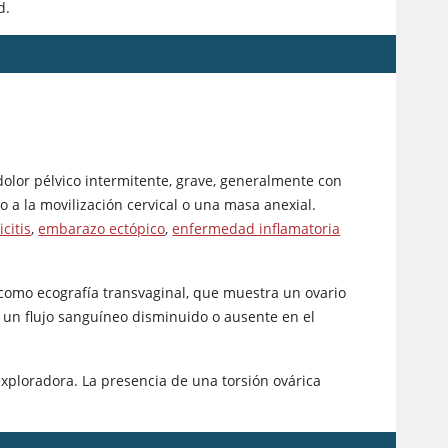
d.
 dolor pélvico intermitente, grave, generalmente con
o a la movilización cervical o una masa anexial.
citis
,
embarazo ectópico
,
enfermedad inflamatoria
, como ecografía transvaginal, que muestra un ovario
 un flujo sanguíneo disminuido o ausente en el
exploradora. La presencia de una torsión ovárica