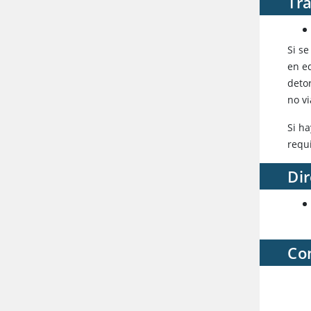
Tra
Si s
en e
detor
no vi
Si ha
requ
Dir
Co