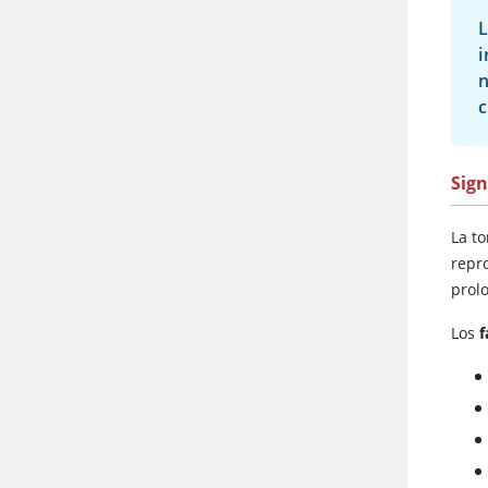
L
i
n
c
Sig
La t
repr
prol
Los
f