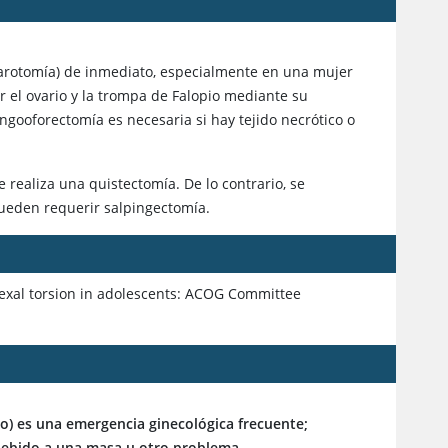
aparotomía) de inmediato, especialmente en una mujer
r el ovario y la trompa de Falopio mediante su
ingooforectomía es necesaria si hay tejido necrótico o
 realiza una quistectomía. De lo contrario, se
pueden requerir salpingectomía.
exal torsion in adolescents: ACOG Committee
io) es una emergencia ginecológica frecuente;
 debido a una masa u otro problema.