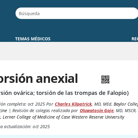
TEMAS MÉDICOS
RE
orsión anexial
rsión ovárica; torsión de las trompas de Falopio)
ión completa:
oct 2025
Por
Charles Kilpatrick
,
MD, MEd
,
Baylor Colle
cine
|
Revisión de colegas realizada por
Oluwatosin Goje
,
MD, MSCR
,
c, Lerner College of Medicine of Case Western Reserve University
a actualización: oct 2025