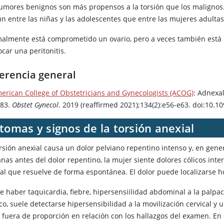
tumores benignos son más propensos a la torsión que los malignos.
n entre las niñas y las adolescentes que entre las mujeres adultas
almente está comprometido un ovario, pero a veces también está i
car una peritonitis.
erencia general
erican College of Obstetricians and Gynecologists (ACOG)
: Adnexa
783.
Obstet Gynecol
. 2019 (reaffirmed 2021);134(2):e56-e63. doi:10
tomas y signos de la torsión anexial
orsión anexial causa un dolor pelviano repentino intenso y, en gene
nas antes del dolor repentino, la mujer siente dolores cólicos int
ial que resuelve de forma espontánea. El dolor puede localizarse ho
e haber taquicardia, fiebre, hipersensiilidad abdominal a la palpa
co, suele detectarse hipersensibilidad a la movilización cervical y
r fuera de proporción en relación con los hallazgos del examen. En 