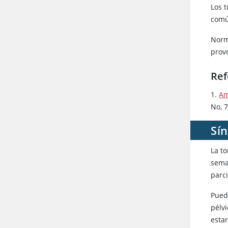
Los 
comú
Norm
provo
Ref
1.
Am
No, 
Sín
La t
sema
parc
Pued
pélvi
esta