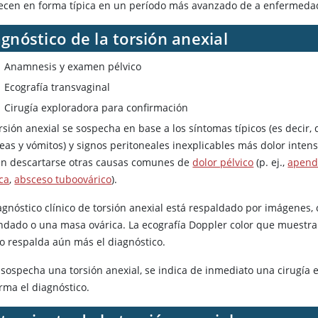
ecen en forma típica en un período más avanzado de a enfermeda
gnóstico de la torsión anexial
Anamnesis y examen pélvico
Ecografía transvaginal
Cirugía exploradora para confirmación
rsión anexial se sospecha en base a los síntomas típicos (es decir,
as y vómitos) y signos peritoneales inexplicables más dolor intens
n descartarse otras causas comunes de
dolor pélvico
(p. ej.,
apendi
ca
,
absceso tuboovárico
).
iagnóstico clínico de torsión anexial está respaldado por imágenes
ndado o una masa ovárica. La ecografía Doppler color que muestra
io respalda aún más el diagnóstico.
e sospecha una torsión anexial, se indica de inmediato una cirugía 
rma el diagnóstico.