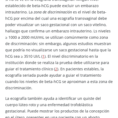
establecido de beta-hCG puede excluir un embarazo
intrauterino. La
zona de discriminación
es el nivel de beta-
hCG por encima del cual una ecografía transvaginal debe
poder visualizar un saco gestacional con un saco vitelino,
hallazgo que confirma un embarazo intrauterino. Ls niveles
≥
1000 a 2000 mUI/mL se utilizan comúnmente como zona
de discriminación; sin embargo, algunos estudios muestran
que podría no visualizarse un saco gestacional hasta que la
hCG sea ≥ 3510 UI/L (
1
). El nivel discriminatorio en la
institución donde se realiza la prueba debe utilizarse para
guiar el tratamiento clínico (
2
). En pacientes estables, la
ecografía seriada puede ayudar a guiar el tratamiento
cuando los niveles de beta-hCG se aproximan a esta zona de
discriminación.
La ecografía también ayuda a identificar un quiste del
cuerpo lúteo roto y una enfermedad trofoblástica
gestacional. Puede mostrar los productos de la concepción
en el útero, presentes en una paciente con un aborto