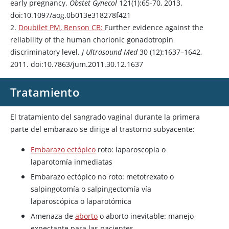
early pregnancy.
Obstet Gynecol
121(1):65-70, 2013.
doi:10.1097/aog.0b013e318278f421
2.
Doubilet PM, Benson CB:
Further evidence against the
reliability of the human chorionic gonadotropin
discriminatory level.
J Ultrasound Med
30 (12):1637–1642,
2011. doi:10.7863/jum.2011.30.12.1637
Tratamiento
El tratamiento del sangrado vaginal durante la primera
parte del embarazo se dirige al trastorno subyacente:
Embarazo ectópico
roto: laparoscopia o
laparotomía inmediatas
Embarazo ectópico no roto: metotrexato o
salpingotomía o salpingectomía vía
laparoscópica o laparotómica
Amenaza de
aborto
o aborto inevitable: manejo
expectante para las pacientes