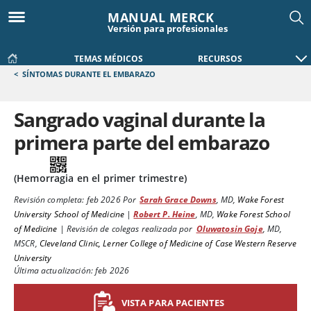
MANUAL MERCK
Versión para profesionales
TEMAS MÉDICOS
RECURSOS
<
SÍNTOMAS DURANTE EL EMBARAZO
Sangrado vaginal durante la
primera parte del embarazo
(Hemorragia en el primer trimestre)
Revisión completa:
feb 2026
Por
Sarah Grace Downs
,
MD
,
Wake Forest
University School of Medicine
|
Robert P. Heine
,
MD
,
Wake Forest School
of Medicine
|
Revisión de colegas realizada por
Oluwatosin Goje
,
MD,
MSCR
,
Cleveland Clinic, Lerner College of Medicine of Case Western Reserve
University
Última actualización: feb 2026
VISTA PARA PACIENTES