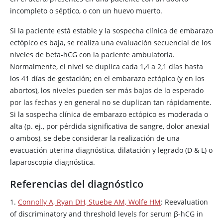
incompleto o séptico, o con un huevo muerto.
Si la paciente está estable y la sospecha clínica de embarazo
ectópico es baja, se realiza una evaluación secuencial de los
niveles de beta-hCG con la paciente ambulatoria.
Normalmente, el nivel se duplica cada 1,4 a 2,1 días hasta
los 41 días de gestación; en el embarazo ectópico (y en los
abortos), los niveles pueden ser más bajos de lo esperado
por las fechas y en general no se duplican tan rápidamente.
Si la sospecha clínica de embarazo ectópico es moderada o
alta (p. ej., por pérdida significativa de sangre, dolor anexial
o ambos), se debe considerar la realización de una
evacuación uterina diagnóstica, dilatación y legrado (D & L) o
laparoscopia diagnóstica.
Referencias del diagnóstico
1.
Connolly A, Ryan DH, Stuebe AM, Wolfe HM
: Reevaluation
of discriminatory and threshold levels for serum β-hCG in