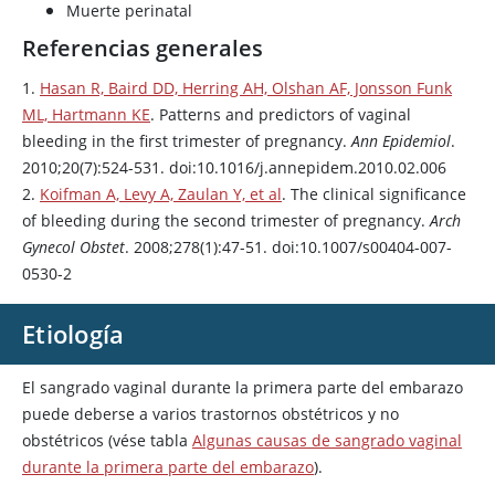
Muerte perinatal
Referencias generales
1.
Hasan R, Baird DD, Herring AH, Olshan AF, Jonsson Funk
ML, Hartmann KE
. Patterns and predictors of vaginal
bleeding in the first trimester of pregnancy.
Ann Epidemiol
.
2010;20(7):524-531. doi:10.1016/j.annepidem.2010.02.006
2.
Koifman A, Levy A, Zaulan Y, et al
. The clinical significance
of bleeding during the second trimester of pregnancy.
Arch
Gynecol Obstet
. 2008;278(1):47-51. doi:10.1007/s00404-007-
0530-2
Etiología
El sangrado vaginal durante la primera parte del embarazo
puede deberse a varios trastornos obstétricos y no
obstétricos (vése tabla
Algunas causas de sangrado vaginal
durante la primera parte del embarazo
).