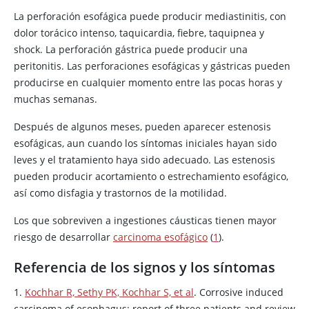
La perforación esofágica puede producir mediastinitis, con
dolor torácico intenso, taquicardia, fiebre, taquipnea y
shock. La perforación gástrica puede producir una
peritonitis. Las perforaciones esofágicas y gástricas pueden
producirse en cualquier momento entre las pocas horas y
muchas semanas.
Después de algunos meses, pueden aparecer estenosis
esofágicas, aun cuando los síntomas iniciales hayan sido
leves y el tratamiento haya sido adecuado. Las estenosis
pueden producir acortamiento o estrechamiento esofágico,
así como disfagia y trastornos de la motilidad.
Los que sobreviven a ingestiones cáusticas tienen mayor
riesgo de desarrollar
carcinoma esofágico
(
1
).
Referencia de los signos y los síntomas
1.
Kochhar R, Sethy PK, Kochhar S, et al
. Corrosive induced
carcinoma of esophagus: report of three patients and review