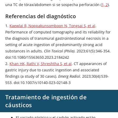
una TC de tórax/abdomen si se sospecha perforación (
1, 2
).
Referencias del diagnóstico
1.
Kaewlai R, Noppakunsomboon N, Tongsai S, et al
.
Performance of computed tomography and its reliability for
the diagnosis of transmural gastrointestional necrosis in a
setting of acute ingestion of predominantly strong acid
substances in adults.
Clin Toxicol (Phila).
2023;61(5):346-354.
doi:10.1080/15563650.2023.2184242
2.
Khan HK, Rathi V, Shreshtha S, et al
. CT appearances of
gastric injury due to caustic ingestion and associated
findings (a study of 30 cases).
Emerg Radiol.
2023;30(4):539-
553. doi:10.1007/s10140-023-02148-3
Tratamiento de ingestión de
cáusticos
El vaciado gástrico y el
carbón
activado están