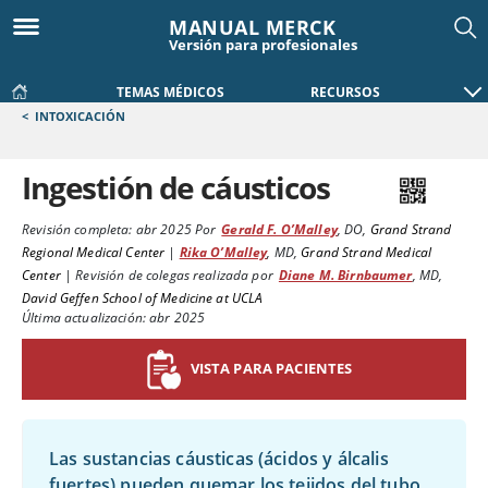
MANUAL MERCK
Versión para profesionales
TEMAS MÉDICOS
RECURSOS
<
INTOXICACIÓN
Ingestión de cáusticos
Revisión completa:
abr 2025
Por
Gerald F. O’Malley
,
DO
,
Grand Strand
Regional Medical Center
|
Rika O’Malley
,
MD
,
Grand Strand Medical
Center
|
Revisión de colegas realizada por
Diane M. Birnbaumer
,
MD
,
David Geffen School of Medicine at UCLA
Última actualización: abr 2025
VISTA PARA PACIENTES
Las sustancias cáusticas (ácidos y álcalis
fuertes) pueden quemar los tejidos del tubo