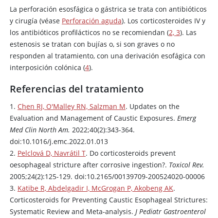
La perforación esosfágica o gástrica se trata con antibióticos
y cirugía (véase
Perforación aguda
). Los corticosteroides IV y
los antibióticos profilácticos no se recomiendan (
2, 3
). Las
estenosis se tratan con bujías o, si son graves o no
responden al tratamiento, con una derivación esofágica con
interposición colónica (
4
).
Referencias del tratamiento
1.
Chen RJ, O'Malley RN, Salzman M
. Updates on the
Evaluation and Management of Caustic Exposures.
Emerg
Med Clin North Am.
2022;40(2):343-364.
doi:10.1016/j.emc.2022.01.013
2.
Pelclová D, Navrátil T
. Do corticosteroids prevent
oesophageal stricture after corrosive ingestion?.
Toxicol Rev.
2005;24(2):125-129. doi:10.2165/00139709-200524020-00006
3.
Katibe R, Abdelgadir I, McGrogan P, Akobeng AK
.
Corticosteroids for Preventing Caustic Esophageal Strictures:
Systematic Review and Meta-analysis.
J Pediatr Gastroenterol