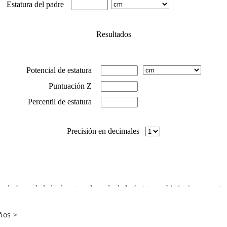
ños
>