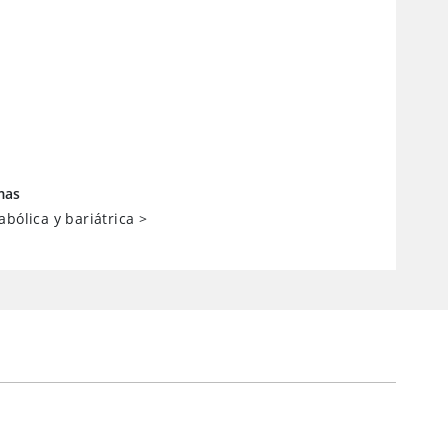
mas
abólica y bariátrica
>