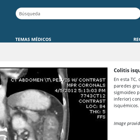
TEMAS MÉDICOS
RE
Colitis is
En esta TC,
paredes grue
sigmoideo pr
inferior) co
isquémicos.
Image provid