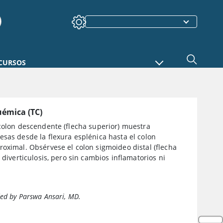
CURSOS
quémica (TC)
 colon descendente (flecha superior) muestra
sas desde la flexura esplénica hasta el colon
oximal. Obsérvese el colon sigmoideo distal (flecha
n diverticulosis, pero sin cambios inflamatorios ni
ed by Parswa Ansari, MD.