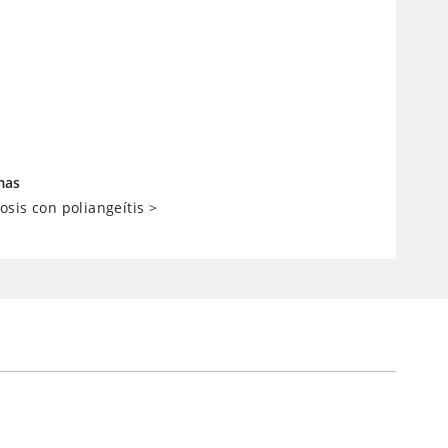
mas
sis con poliangeítis
>