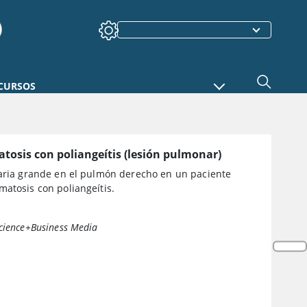
CURSOS
osis con poliangeítis (lesión pulmonar)
taria grande en el pulmón derecho en un paciente
atosis con poliangeítis.
cience+Business Media