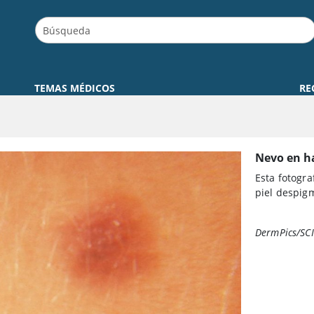
TEMAS MÉDICOS
RE
Nevo en h
Esta fotogr
piel despig
DermPics/SC