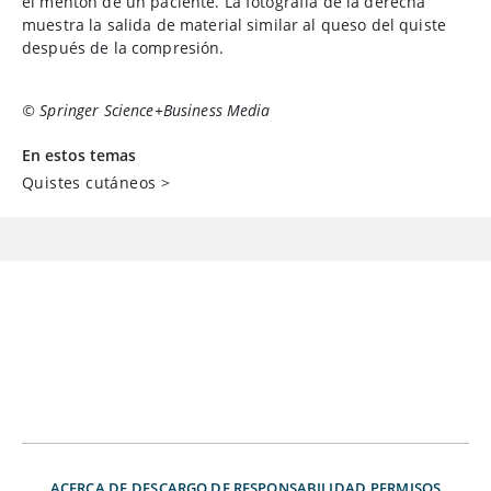
el mentón de un paciente. La fotografía de la derecha
muestra la salida de material similar al queso del quiste
después de la compresión.
© Springer Science+Business Media
En estos temas
Quistes cutáneos
>
ACERCA DE
DESCARGO DE RESPONSABILIDAD
PERMISOS