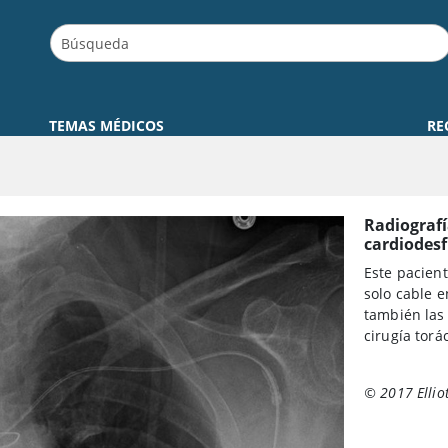
TEMAS MÉDICOS
RE
Radiografí
cardiodesf
Este pacient
solo cable e
también las
cirugía torác
© 2017 Ellio