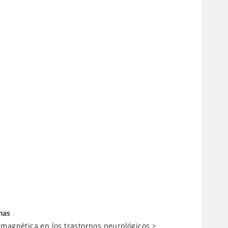
mas
magnética en los trastornos neurológicos
>