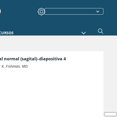
CURSOS
l normal (sagital)–diapositiva 4
t K. Fishman, MD.