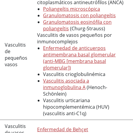
citoplasmáticos antineutrófilos (ANCA)
Poliangeítis microscópica
Granulomatosis con poliangeítis
Granulomatosis eosinófila con
poliangeítis
(Churg-Strauss)
Vasculitis de vasos pequeños por
inmunocomplejos
Vasculitis
Enfermedad de anticuerpos
de
antimembrana basal glomerular
pequeños
(anti-MBG [membrana basal
vasos
glomerular])
Vasculitis crioglobulinémica
Vasculitis asociada a
inmunoglobulina A
(Henoch-
Schönlein)
Vasculitis urticariana
hipocomplementémica (HUV)
(vasculitis anti-C1q)
Vasculitis
Enfermedad de Behçet
de vasos