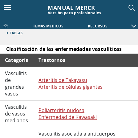
MANUAL MERCK
Versión para profesionales
TEMAS MÉDICOS
RECURSOS
<
TABLAS
Clasificación de las enfermedades vasculíticas
Categoría
Trastornos
Clasificación de las enfermedades vasculíticas
Vasculitis
de
Arteritis de Takayasu
grandes
Arteritis de células gigantes
vasos
Vasculitis
Poliarteritis nudosa
de vasos
Enfermedad de Kawasaki
medianos
Vasculitis asociada a anticuerpos