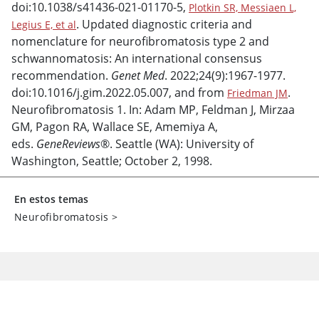
doi:10.1038/s41436-021-01170-5,
Plotkin SR, Messiaen L,
. Updated diagnostic criteria and
Legius E, et al
nomenclature for neurofibromatosis type 2 and
schwannomatosis: An international consensus
recommendation.
Genet Med
. 2022;24(9):1967-1977.
doi:10.1016/j.gim.2022.05.007, and from
.
Friedman JM
Neurofibromatosis 1. In: Adam MP, Feldman J, Mirzaa
GM, Pagon RA, Wallace SE, Amemiya A,
eds.
GeneReviews
®. Seattle (WA): University of
Washington, Seattle; October 2, 1998.
En estos temas
Neurofibromatosis
>