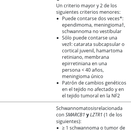
Un criterio mayor y 2 de los
siguientes criterios menores:
Puede contarse dos veces*:
ependimoma, meningioma†,
schwannoma no vestibular
Sólo puede contarse una
vez‡: catarata subcapsular o
cortical juvenil, hamartoma
retiniano, membrana
epirretiniana en una
persona < 40 años,
meningioma único
Patrón de cambios genéticos
en el tejido no afectado y en
el tejido tumoral en la NF2
Schwannomatosisrelacionada
con
SMARCB1
y
LZTR1
(1 de los
siguientes):
≥ 1 schwannoma o tumor de