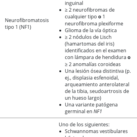
inguinal
≥
2 neurofibromas de
cualquier tipo
o
1
Neurofibromatosis
neurofibroma plexiforme
tipo 1 (NF1)
Glioma de la vía óptica
≥
2 nódulos de Lisch
(hamartomas del iris)
identificados en el examen
con lámpara de hendidura
o
≥
2 anomalías coroideas
Una lesión ósea distintiva (p.
ej., displasia esfenoidal,
arqueamiento anterolateral
de la tibia, seudoartrosis de
un hueso largo)
Una variante patógena
germinal en
NF1
Uno de los siguientes:
Schwannomas vestibulares