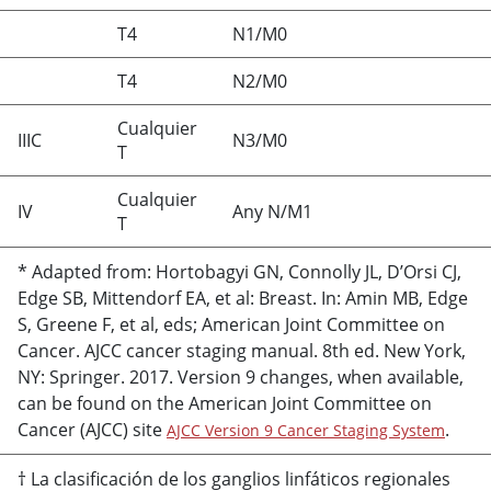
T4
N1/M0
T4
N2/M0
Cualquier
IIIC
N3/M0
T
Cualquier
IV
Any N/M1
T
* Adapted from: Hortobagyi GN, Connolly JL, D’Orsi CJ,
Edge SB, Mittendorf EA, et al: Breast. In: Amin MB, Edge
S, Greene F, et al, eds; American Joint Committee on
Cancer. AJCC cancer staging manual. 8th ed. New York,
NY: Springer. 2017. Version 9 changes, when available,
can be found on the American Joint Committee on
Cancer (AJCC) site
.
AJCC Version 9 Cancer Staging System
† La clasificación de los ganglios linfáticos regionales