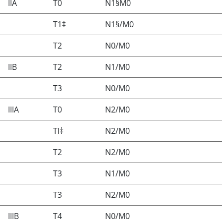
IIA
T0
N1§M0
T1‡
N1§/M0
T2
N0/M0
IIB
T2
N1/M0
T3
N0/M0
IIIA
T0
N2/M0
TI‡
N2/M0
T2
N2/M0
T3
N1/M0
T3
N2/M0
IIIB
T4
N0/M0