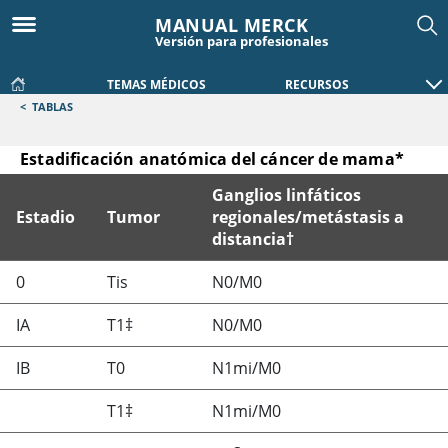
MANUAL MERCK
Versión para profesionales
TEMAS MÉDICOS
RECURSOS
<
TABLAS
Estadificación anatómica del cáncer de mama*
Ganglios linfáticos
Estadio
Tumor
regionales/metástasis a
distancia†
Estadificación anatómica del cáncer de mama*
0
Tis
N0/M0
IA
T1‡
N0/M0
IB
T0
N1mi/M0
T1‡
N1mi/M0