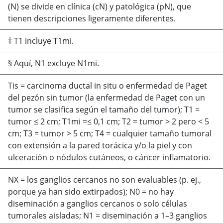
(N) se divide en clínica (cN) y patológica (pN), que
tienen descripciones ligeramente diferentes.
‡ T1 incluye T1mi.
§ Aquí, N1 excluye N1mi.
Tis
=
carcinoma ductal in situ o enfermedad de Paget
del pezón sin tumor (la enfermedad de Paget con un
tumor se clasifica según el tamaño del tumor); T1
=
tumor
≤
2 cm; T1mi
=
≤
0,1 cm; T2
=
tumor
>
2 pero
<
5
cm; T3
=
tumor
>
5 cm; T4
=
cualquier tamaño tumoral
con extensión a la pared torácica y/o la piel y con
ulceración o nódulos cutáneos, o cáncer inflamatorio.
NX
=
los ganglios cercanos no son evaluables (p. ej.,
porque ya han sido extirpados); N0
=
no hay
diseminación a ganglios cercanos o solo células
tumorales aisladas; N1
=
diseminación a 1–3 ganglios