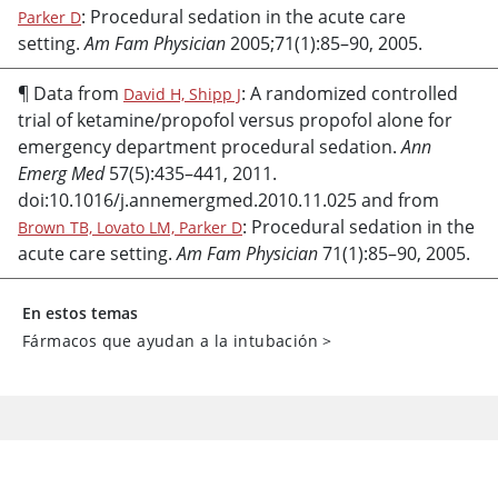
: Procedural sedation in the acute care
Parker D
setting.
Am Fam Physician
2005;71(1):85–90, 2005.
¶ Data from
: A randomized controlled
David H, Shipp J
trial of
ketamine
/
propofol
versus
propofol
alone for
emergency department procedural sedation.
Ann
Emerg Med
57(5):435–441, 2011.
doi:10.1016/j.annemergmed.2010.11.025 and from
: Procedural sedation in the
Brown TB, Lovato LM, Parker D
acute care setting.
Am Fam Physician
71(1):85–90, 2005.
En estos temas
Fármacos que ayudan a la intubación
>