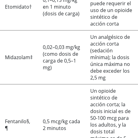
0,1–0,15 mg/kg
puede requerir el
Etomidato†
en 1 minuto
uso de un opioide
(dosis de carga)
sintético de
acción corta
Un analgésico de
acción corta
0,02–0,03 mg/kg
(sedación
(como dosis de
Midazolam‡
mínima); la dosis
carga de 0,5–1
única máxima no
mg)
debe exceder los
2,5 mg
Un opioide
sintético de
acción corta; la
dosis inicial es de
50-100 mcg para
Fentanilo§,
0,5 mcg/kg cada
los adultos, y la
¶
2 minutos
dosis total