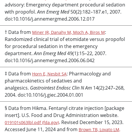
advisory: Emergency department procedural sedation
with
propofol
.
Ann Emerg Med
50(2):182–187.e1, 2007.
doi:10.1016/j.annemergmed.2006.12.017
† Data from
:
Miner JR, Danahy M, Moch A, Biros M
Randomized clinical trial of
etomidate
versus
propofol
for procedural sedation in the emergency
department.
Ann Emerg Med
49(1):15–22, 2007.
doi:10.1016/j.annemergmed.2006.06.042
‡ Data from
: Pharmacology and
Horn E, Nesbit SA
pharmacokinetics of sedatives and
analgesics.
Gastrointest Endosc Clin N Am
14(2):247–268,
2004. doi:10.1016/j.giec.2004.01.001
§ Data from Hikma. Fentanyl citrate injection [package
insert]. U.S. Food and Drug Administration website.
. Revised December 15, 2023.
019101s063lbl.pdf (fda.gov)
Accessed June 11, 2024 and from
Brown TB, Lovato LM,