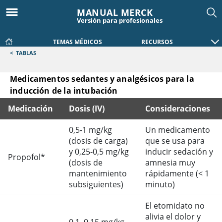
MANUAL MERCK
Versión para profesionales
TEMAS MÉDICOS
RECURSOS
<
TABLAS
Medicamentos sedantes y analgésicos para la
inducción de la intubación
Medicación
Dosis (IV)
Consideraciones
Medicamentos sedantes y analgésicos para la inducción de 
0,5-1 mg/kg
Un medicamento
(dosis de carga)
que se usa para
y 0,25-0,5 mg/kg
inducir sedación y
Propofol*
(dosis de
amnesia muy
mantenimiento
rápidamente (
<
1
subsiguientes)
minuto)
El etomidato no
alivia el dolor y