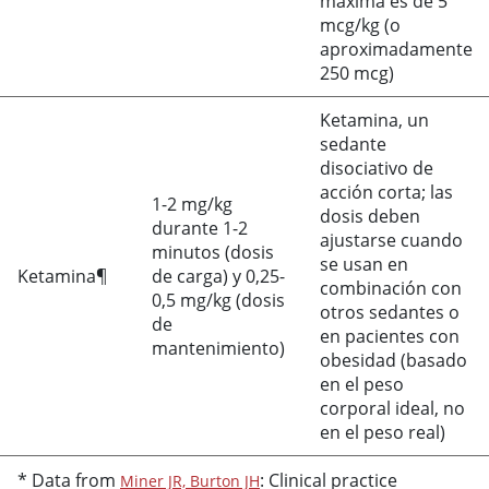
máxima es de 5
mcg/kg (o
aproximadamente
250 mcg)
Ketamina, un
sedante
disociativo de
acción corta; las
1-2 mg/kg
dosis deben
durante 1-2
ajustarse cuando
minutos (dosis
se usan en
Ketamina¶
de carga) y 0,25-
combinación con
0,5 mg/kg (dosis
otros sedantes o
de
en pacientes con
mantenimiento)
obesidad (basado
en el peso
corporal ideal, no
en el peso real)
* Data from
: Clinical practice
Miner JR, Burton JH