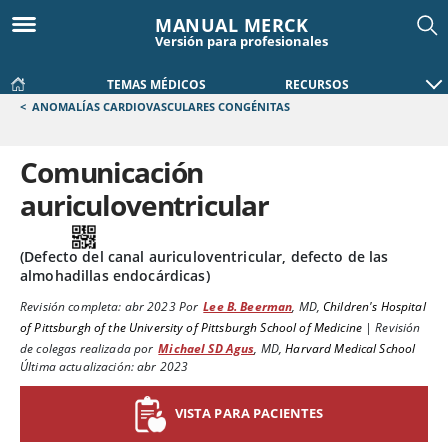
MANUAL MERCK
Versión para profesionales
TEMAS MÉDICOS
RECURSOS
<
ANOMALÍAS CARDIOVASCULARES CONGÉNITAS
Comunicación
auriculoventricular
(Defecto del canal auriculoventricular, defecto de las
almohadillas endocárdicas)
Revisión completa:
abr 2023
Por
Lee B. Beerman
,
MD
,
Children's Hospital
of Pittsburgh of the University of Pittsburgh School of Medicine
|
Revisión
de colegas realizada por
Michael SD Agus
,
MD
,
Harvard Medical School
Última actualización: abr 2023
VISTA PARA PACIENTES