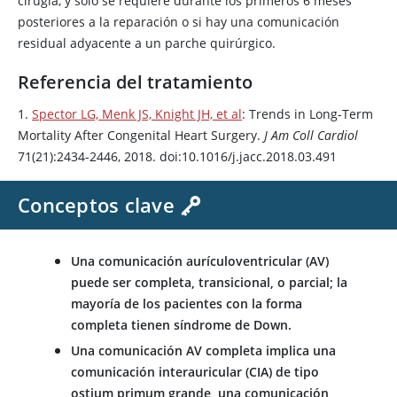
cirugía, y sólo se requiere durante los primeros 6 meses
posteriores a la reparación o si hay una comunicación
residual adyacente a un parche quirúrgico.
Referencia del tratamiento
1.
Spector LG, Menk JS, Knight JH, et al
: Trends in Long-Term
Mortality After Congenital Heart Surgery.
J Am Coll Cardiol
71(21):2434-2446, 2018. doi:10.1016/j.jacc.2018.03.491
Conceptos clave
Una comunicación aurículoventricular (AV)
puede ser completa, transicional, o parcial; la
mayoría de los pacientes con la forma
completa tienen síndrome de Down.
Una comunicación AV completa implica una
comunicación interauricular (CIA) de tipo
ostium primum grande, una comunicación