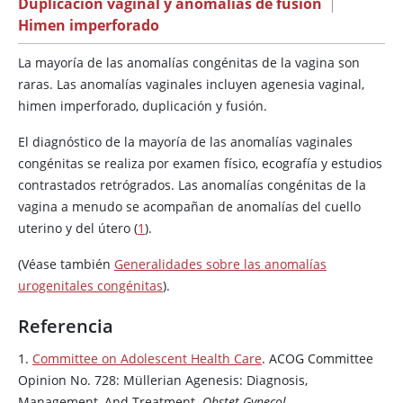
Duplicación vaginal y anomalías de fusión
|
Himen imperforado
La mayoría de las anomalías congénitas de la vagina son
raras. Las anomalías vaginales incluyen agenesia vaginal,
himen imperforado, duplicación y fusión.
El diagnóstico de la mayoría de las anomalías vaginales
congénitas se realiza por examen físico, ecografía y estudios
contrastados retrógrados. Las anomalías congénitas de la
vagina a menudo se acompañan de anomalías del cuello
uterino y del útero (
1
).
(Véase también
Generalidades sobre las anomalías
urogenitales congénitas
).
Referencia
1.
Committee on Adolescent Health Care
. ACOG Committee
Opinion No. 728: Müllerian Agenesis: Diagnosis,
Management, And Treatment.
Obstet Gynecol
.