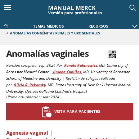
MANUAL MERCK
Versión para profesionales
TEMAS MÉDICOS
RECURSOS
<
ANOMALÍAS CONGÉNITAS RENALES Y UROGENITALES
Anomalías vaginales
Revisión completa:
sept 2024
Por
Ronald Rabinowitz
,
MD
,
University of
Rochester Medical Center
|
Jimena Cubillos
,
MD
,
University of Rochester
School of Medicine and Dentistry
|
Revisión de colegas realizada
por
Alicia R. Pekarsky
,
MD
,
State University of New York Upstate Medical
University, Upstate Golisano Children's Hospital
Última actualización: sept 2024
VISTA PARA PACIENTES
Agenesia vaginal
|