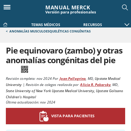
MANUAL MERCK
Versión para profesionales
TEMAS MÉDICOS
RECURSOS
<
ANOMALÍAS MUSCULOESQUELÉTICAS CONGÉNITAS
Pie equinovaro (zambo) y otras
anomalías congénitas del pie
Revisión completa:
nov 2024
Por
Joan Pellegrino
,
MD
,
Upstate Medical
University
|
Revisión de colegas realizada por
Alicia R. Pekarsky
,
MD
,
State University of New York Upstate Medical University, Upstate Golisano
Children's Hospital
Última actualización: nov 2024
VISTA PARA PACIENTES