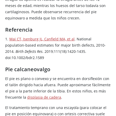
meses de edad, mientras los huesos del tarso todavía son
cartilaginosos. Puede observarse recurrencia del pie
equinovaro a medida que los niños crecen.
Referencia
1.
Mai CT, Isenburg JL, Canfield MA, et al
. National
population-based estimates for major birth defects, 2010-
2014.
Birth Defects Res
. 2019;111(18):1420-1435.
doi:10.1002/bdr2.1589
Pie calcaneovalgo
El pie es plano o convexo y se encuentra en dorsiflexión con
el talón dirigido hacia afuera. Puede aproximarse fácilmente
el pie a la parte inferior de la tibia. En estos niños, es más
frecuente la
displasia de cadera
.
El tratamiento temprano con una escayola (para colocar el
pie en posición equinovara) o con ortesis correctiva suele