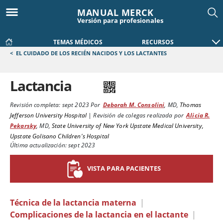
MANUAL MERCK
Versión para profesionales
TEMAS MÉDICOS
RECURSOS
<
EL CUIDADO DE LOS RECIÉN NACIDOS Y LOS LACTANTES
Lactancia
Revisión completa:
sept 2023
Por
Deborah M. Consolini
,
MD
,
Thomas
Jefferson University Hospital
|
Revisión de colegas realizada por
Alicia R.
Pekarsky
,
MD
,
State University of New York Upstate Medical University,
Upstate Golisano Children's Hospital
Última actualización: sept 2023
VISTA PARA PACIENTES
Técnica de la lactancia materna
|
Complicaciones de la lactancia en el lactante
|