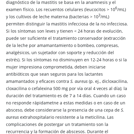
diagnóstico de la mastitis se basa en la anamnesis y el
6
examen físico. Los recuentos celulares (leucocitos
>
10
/mL)
3
y los cultivos de leche materna (bacterias
>
10
/mL)
permiten distinguir la mastitis infecciosa de la no infecciosa.
Si los síntomas son leves y tienen
<
24 horas de evolución,
puede ser suficiente el tratamiento conservador (extracción
de la leche por amamantamiento o bombeo, compresas,
analgésicos, un sujetador con soporte y reducción del
estrés). Si los síntomas no disminuyen en 12-24 horas o si la
mujer impresiona comprometida, deben iniciarse
antibióticos que sean seguros para los lactantes
amamantados y eficaces contra
S. aureus
(p. ej., dicloxacilina,
cloxacilina o cefalexina 500 mg por vía oral 4 veces al día); la
duración del tratamiento es de 7 a 14 días. Cuando un caso
no responde rápidametne a estas medidas o en caso de un
absceso, debe considerarse la presencia de una cepa de
S.
aureus
extrahospitalario resistente a la meticilina. Las
complicaciones de postergar un tratamiento son la
recurrencia y la formación de abscesos. Durante el