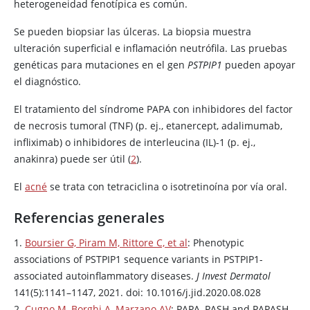
heterogeneidad fenotípica es común.
Se pueden biopsiar las úlceras. La biopsia muestra
ulteración superficial e inflamación neutrófila. Las pruebas
genéticas para mutaciones en el gen
PSTPIP1
pueden apoyar
el diagnóstico.
El tratamiento del síndrome PAPA con inhibidores del factor
de necrosis tumoral (TNF) (p. ej., etanercept, adalimumab,
infliximab) o inhibidores de interleucina (IL)-1 (p. ej.,
anakinra) puede ser útil (
2
).
El
acné
se trata con tetraciclina o isotretinoína por vía oral.
Referencias generales
1.
Boursier G, Piram M, Rittore C, et al
: Phenotypic
associations of PSTPIP1 sequence variants in PSTPIP1-
associated autoinflammatory diseases.
J Invest Dermatol
141(5):1141–1147, 2021. doi: 10.1016/j.jid.2020.08.028
2.
Cugno M, Borghi A, Marzano AV
: PAPA, PASH and PAPASH