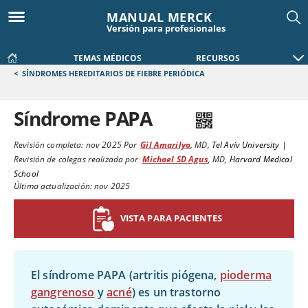
MANUAL MERCK
Versión para profesionales
TEMAS MÉDICOS
RECURSOS
<
SÍNDROMES HEREDITARIOS DE FIEBRE PERIÓDICA
Síndrome PAPA
Revisión completa:
nov 2025
Por
Gil Amarilyo
,
MD
,
Tel Aviv University
|
Revisión de colegas realizada por
Michael SD Agus
,
MD
,
Harvard Medical
School
Última actualización: nov 2025
VISTA PARA PACIENTES
El síndrome PAPA (artritis piógena,
pioderma
gangrenoso
y
acné
) es un trastorno