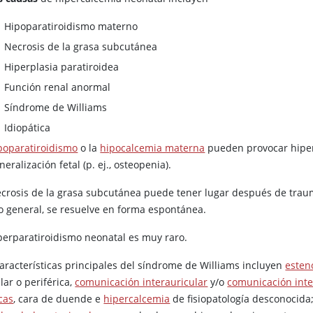
Hipoparatiroidismo materno
Necrosis de la grasa subcutánea
Hiperplasia paratiroidea
Función renal anormal
Síndrome de Williams
Idiopática
ipoparatiroidismo
o la
hipocalcemia materna
pueden provocar hiperp
neralización fetal (p. ej., osteopenia).
ecrosis de la grasa subcutánea puede tener lugar después de trau
lo general, se resuelve en forma espontánea.
iperparatiroidismo neonatal es muy raro.
características principales del síndrome de Williams incluyen
esten
lar o periférica,
comunicación interauricular
y/o
comunicación inte
cas
, cara de duende e
hipercalcemia
de fisiopatología desconocida