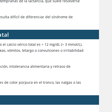
tempranas de la lactancia, que suele resolverse
sulta difícil de diferenciar del síndrome de
atal
el calcio sérico total es
>
12 mg/dL (
>
3 mmol/L).
as, vómitos, letargo o convulsiones o irritabilidad
ión, intolerancia alimentaria y retraso de
 de color púrpura en el tronco, las nalgas o las