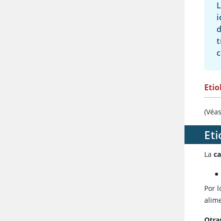
L
d
t
c
Etio
(Véa
Eti
La
c
Por l
alim
Otra