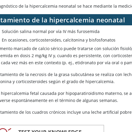
agnóstico de la hipercalcemia neonatal se hace mediante la medición
atamiento de la hipercalcemia neonatal
Solución salina normal por vía IV más furosemida
En ocasiones, corticosteroides, calcitonina y bisfosfonatos
umento marcado de calcio sérico puede tratarse con solución fisiol
emida en dosis 2 mg/kg IV y, cuando es persistente, con corticoste
cada vez más en este contexto (p. ej., etidronato por vía oral o pam
atamiento de la necrosis de la grasa subcutánea se realiza con lech
tonina
y corticosteroides según el grado de hipercalcemia.
a hipercalcemia fetal causada por hipoparatiroidismo materno, se
lverse espontáneamente en el término de algunas semanas.
atamiento de los cuadros crónicos incluye una leche artificial pobre