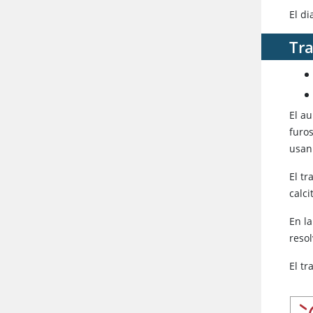
El di
Tr
El a
furos
usan 
El tr
calci
En l
reso
El tr