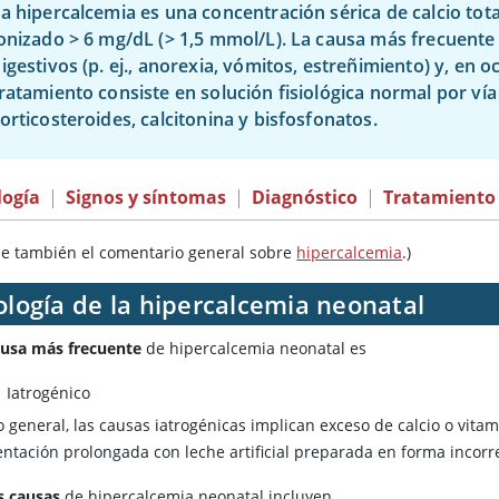
a hipercalcemia es una concentración sérica de calcio tot
ionizado
>
6 mg/dL (> 1,5 mmol/L). La causa más frecuente 
igestivos (p. ej., anorexia, vómitos, estreñimiento) y, en o
ratamiento consiste en solución fisiológica normal por vía
orticosteroides, calcitonina y bisfosfonatos.
logía
|
Signos y síntomas
|
Diagnóstico
|
Tratamiento
se también el comentario general sobre
hipercalcemia
.)
ología de la hipercalcemia neonatal
ausa más frecuente
de hipercalcemia neonatal es
Iatrogénico
o general, las causas iatrogénicas implican exceso de calcio o
vitam
entación prolongada con leche artificial preparada en forma incorr
s causas
de hipercalcemia neonatal incluyen