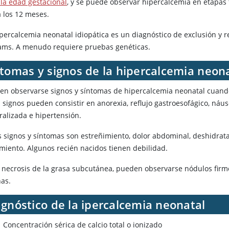
 la edad gestacional
, y se puede observar hipercalcemia en etapas 
a los 12 meses.
percalcemia neonatal idiopática es un diagnóstico de exclusión y re
iams. A menudo requiere pruebas genéticas.
ntomas y signos de la hipercalcemia neon
en observarse signos y síntomas de hipercalcemia neonatal cuando 
 signos pueden consistir en anorexia, reflujo gastroesofágico, náuse
ralizada e hipertensión.
s signos y síntomas son estreñimiento, dolor abdominal, deshidratac
imiento. Algunos recién nacidos tienen debilidad.
a necrosis de la grasa subcutánea, pueden observarse nódulos firmes
nas.
gnóstico de la ipercalcemia neonatal
Concentración sérica de calcio total o ionizado