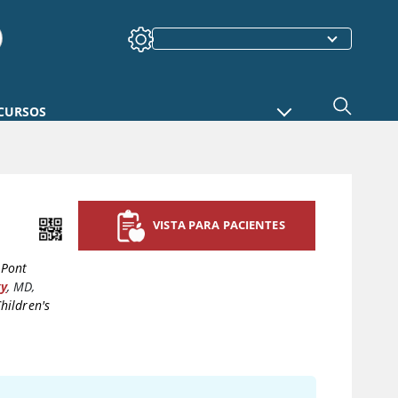
CURSOS
VISTA PARA PACIENTES
uPont
ky
,
MD
,
hildren's