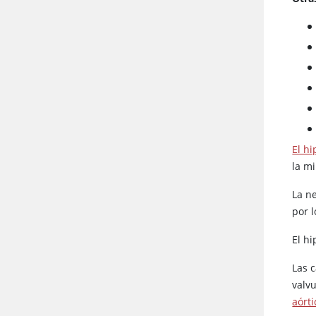
El h
la mi
La n
por 
El h
Las 
valvu
aórti