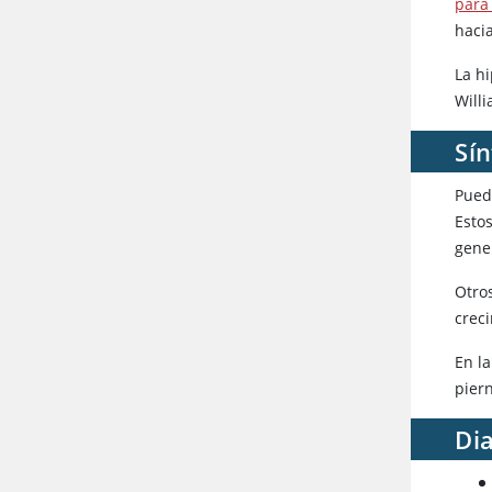
para
haci
La hi
Will
Sí
Pued
Estos
gene
Otro
crec
En l
pier
Dia