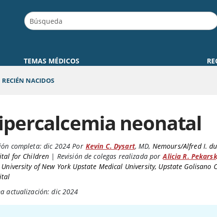
TEMAS MÉDICOS
RE
 RECIÉN NACIDOS
ipercalcemia neonatal
ión completa:
dic 2024
Por
Kevin C. Dysart
,
MD
,
Nemours/Alfred I. d
tal for Children
|
Revisión de colegas realizada por
Alicia R. Pekars
 University of New York Upstate Medical University, Upstate Golisano C
ital
a actualización: dic 2024