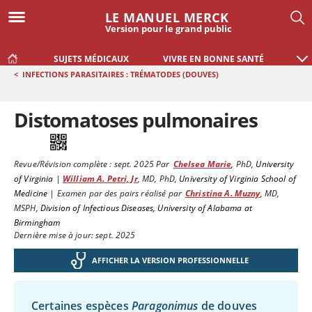
LE MANUEL MERCK
Version pour le grand public
SUJETS MÉDICAUX
VIVRE EN BONNE SANTÉ
<
INFECTIONS PARASITAIRES : TRÉMATODES (DOUVES)
Distomatoses pulmonaires
Revue/Révision complète :
sept. 2025
Par
Chelsea Marie
,
PhD
,
University
of Virginia
|
William A. Petri, Jr
,
MD, PhD
,
University of Virginia School of
Medicine
|
Examen par des pairs réalisé par
Christina A. Muzny
,
MD,
MSPH
,
Division of Infectious Diseases, University of Alabama at
Birmingham
Dernière mise à jour: sept. 2025
AFFICHER LA VERSION PROFESSIONNELLE
Certaines espèces
Paragonimus
de douves