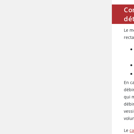
Co
dé
Le m
recta
En ca
débim
qui m
débi
vessi
volum
Le
ca