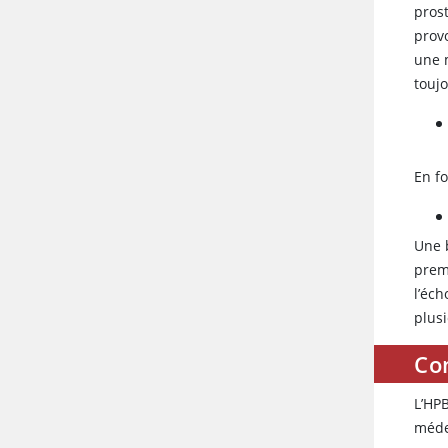
pros
prov
une 
toujo
En f
Une b
prem
l’éc
plusi
Com
L’HPB
méde