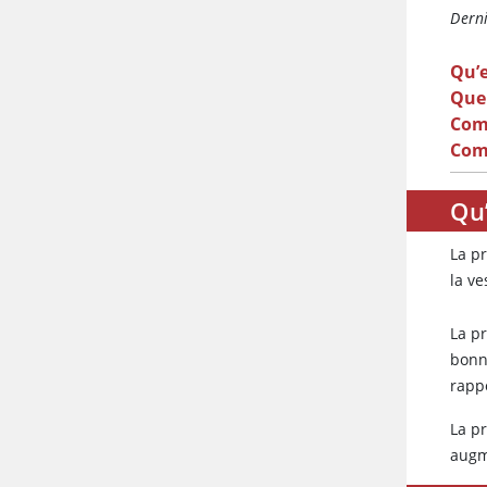
Derni
Qu’e
Quel
Com
Comm
Qu’
La pr
la ve
La p
bonn
rappo
La pr
augm