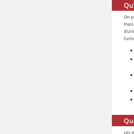
Qu’
On pa
mais 
d’ur
l’uri
Que
Les 