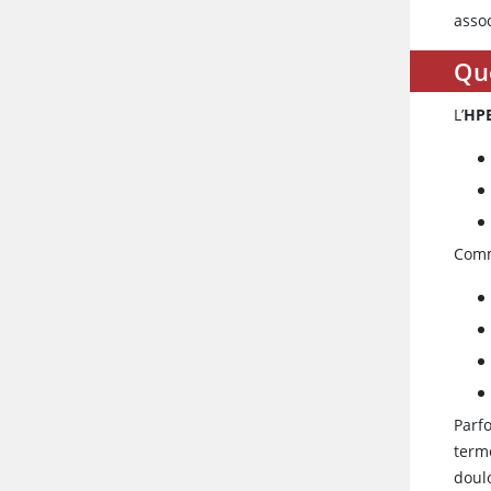
assoc
Qu
L’
HPB
Comm
Parfo
term
doul