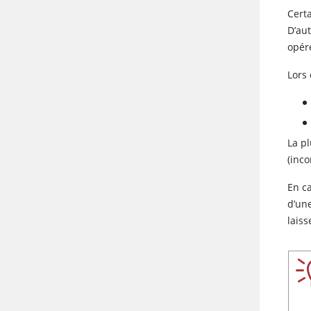
Cert
D’aut
opér
Lors 
La pl
(inco
En ca
d’un
lais