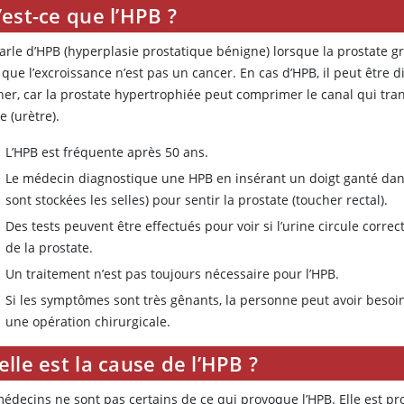
est-ce que l’HPB ?
rle d’HPB (hyperplasie prostatique bénigne) lorsque la prostate gr
que l’excroissance n’est pas un cancer. En cas d’HPB, il peut être dif
iner, car la prostate hypertrophiée peut comprimer le canal qui tra
ne (urètre).
L’HPB est fréquente après 50 ans.
Le médecin diagnostique une HPB en insérant un doigt ganté dans 
sont stockées les selles) pour sentir la prostate (toucher rectal).
Des tests peuvent être effectués pour voir si l’urine circule corre
de la prostate.
Un traitement n’est pas toujours nécessaire pour l’HPB.
Si les symptômes sont très gênants, la personne peut avoir beso
une opération chirurgicale.
lle est la cause de l’HPB ?
médecins ne sont pas certains de ce qui provoque l’HPB. Elle est 