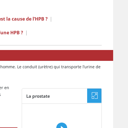
st la cause de l’HPB ?
|
’une HPB ?
|
n homme. Le conduit (urètre) qui transporte l’urine de
er en
s
La prostate
VIDÉO