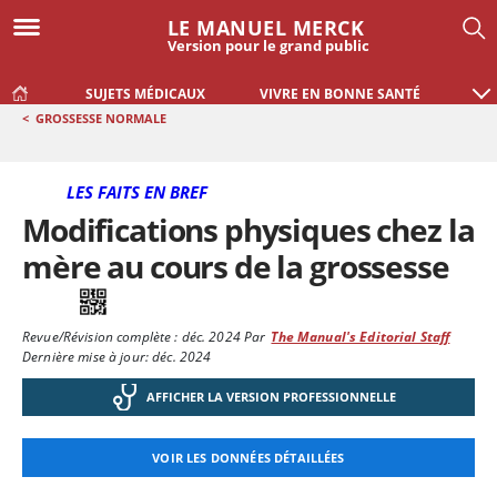
LE MANUEL MERCK
Version pour le grand public
SUJETS MÉDICAUX
VIVRE EN BONNE SANTÉ
<
GROSSESSE NORMALE
LES FAITS EN BREF
Modifications physiques chez la
mère au cours de la grossesse
Revue/Révision complète :
déc. 2024
Par
The Manual's Editorial Staff
Dernière mise à jour: déc. 2024
AFFICHER LA VERSION PROFESSIONNELLE
VOIR LES DONNÉES DÉTAILLÉES