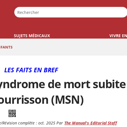
SUJETS MÉDICAUX
VIVRE E
NFANTS
LES FAITS EN BREF
yndrome de mort subite
ourrisson (MSN)
/Révision complète :
oct. 2025
Par
The Manual's Editorial Staff