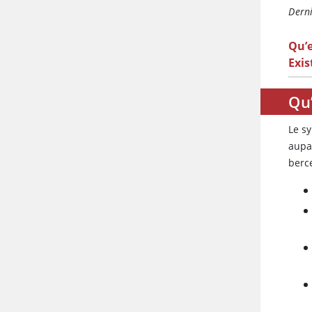
Derni
Qu’e
Exis
Qu
Le s
aupa
berc