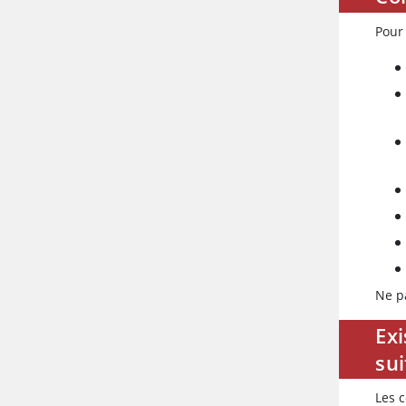
Pour
Ne p
Exi
su
Les 