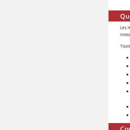
Que
Les 
nivea
Tout
Co