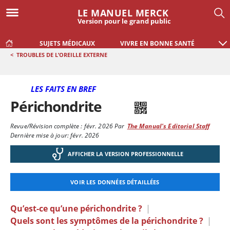
LE MANUEL MERCK
Version pour le grand public
SUJETS MÉDICAUX
VIVRE EN BONNE SANTÉ
<
TROUBLES DE L’OREILLE EXTERNE
LES FAITS EN BREF
Périchondrite
Revue/Révision complète :
févr. 2026
Par
The Manual's Editorial Staff
Dernière mise à jour: févr. 2026
AFFICHER LA VERSION PROFESSIONNELLE
VOIR LES DONNÉES DÉTAILLÉES
Qu’est-ce qu’une périchondrite ?
|
Quels sont les symptômes de la périchondrite ?
|