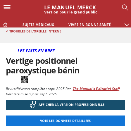
LE MANUEL MERCK
Version pour le grand public
SUJETS MÉDICAUX
VIVRE EN BONNE SANTÉ
<
TROUBLES DE L’OREILLE INTERNE
LES FAITS EN BREF
Vertige positionnel
paroxystique bénin
Revue/Révision complète :
sept. 2025
Par
The Manual's Editorial Staff
Dernière mise à jour: sept. 2025
AFFICHER LA VERSION PROFESSIONNELLE
VOIR LES DONNÉES DÉTAILLÉES