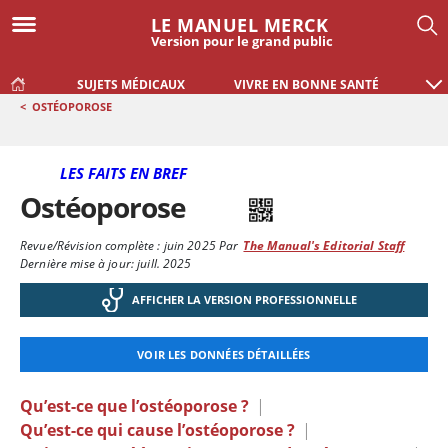
LE MANUEL MERCK
Version pour le grand public
SUJETS MÉDICAUX
VIVRE EN BONNE SANTÉ
<
OSTÉOPOROSE
LES FAITS EN BREF
Ostéoporose
Revue/Révision complète :
juin 2025
Par
The Manual's Editorial Staff
Dernière mise à jour: juill. 2025
AFFICHER LA VERSION PROFESSIONNELLE
VOIR LES DONNÉES DÉTAILLÉES
Qu’est-ce que l’ostéoporose ?
|
Qu’est-ce qui cause l’ostéoporose ?
|