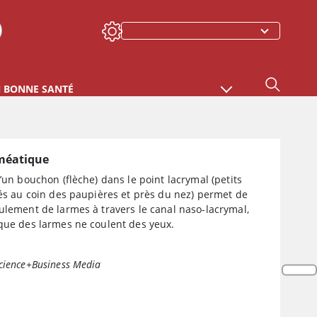
N BONNE SANTÉ
méatique
d’un bouchon (flèche) dans le point lacrymal (petits
ués au coin des paupières et près du nez) permet de
ulement de larmes à travers le canal naso-lacrymal,
 que des larmes ne coulent des yeux.
cience+Business Media