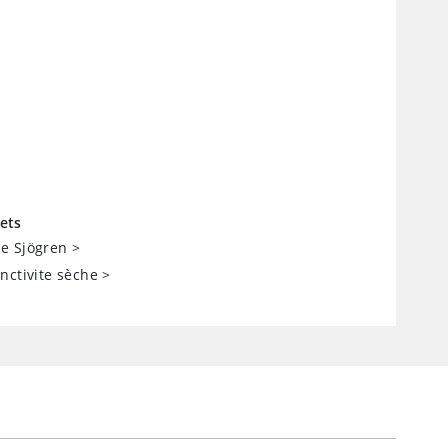
ets
e Sjögren
>
nctivite sèche
>