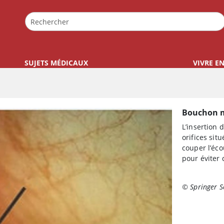
SUJETS MÉDICAUX
VIVRE E
Bouchon 
L’insertion 
orifices sit
couper l’éco
pour éviter
© Springer S