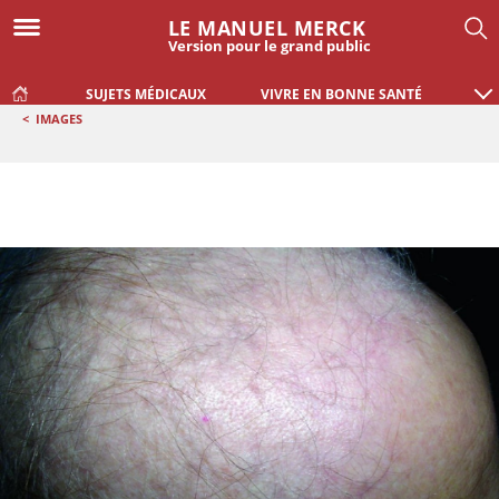
LE MANUEL MERCK
Version pour le grand public
SUJETS MÉDICAUX
VIVRE EN BONNE SANTÉ
<
IMAGES