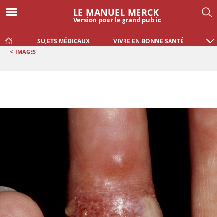
LE MANUEL MERCK
Version pour le grand public
SUJETS MÉDICAUX
VIVRE EN BONNE SANTÉ
<
IMAGES