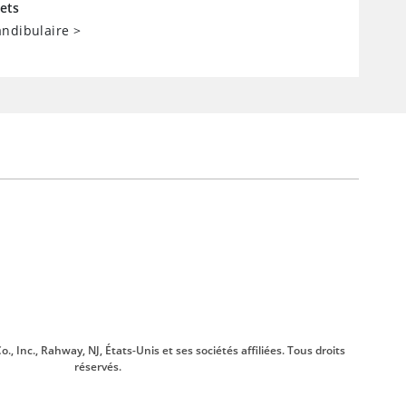
ets
andibulaire
>
., Inc., Rahway, NJ, États-Unis et ses sociétés affiliées. Tous droits
réservés.