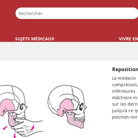
SUJETS MÉDICAUX
VIVRE E
Repositio
Le médecin 
compresses,
inférieures.
mâchoire inf
sur les dern
jusqu’à ce q
position no