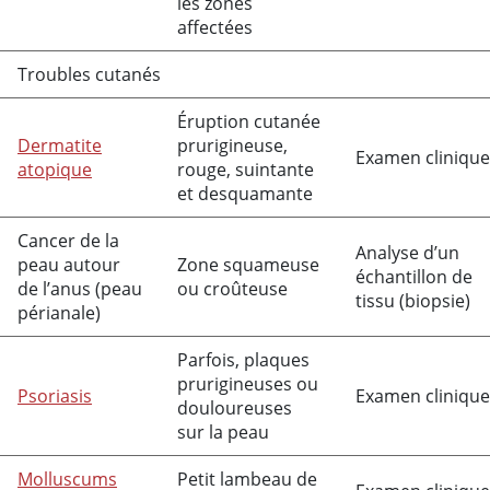
les zones
affectées
Troubles cutanés
Éruption cutanée
Dermatite
prurigineuse,
Examen clinique
atopique
rouge, suintante
et desquamante
Cancer de la
Analyse d’un
peau autour
Zone squameuse
échantillon de
de l’anus (peau
ou croûteuse
tissu (biopsie)
périanale)
Parfois, plaques
prurigineuses ou
Psoriasis
Examen clinique
douloureuses
sur la peau
Molluscums
Petit lambeau de