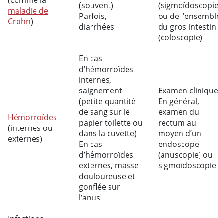
(comme la
(souvent)
(sigmoïdoscopie
maladie de
Parfois,
ou de l’ensembl
Crohn
)
diarrhées
du gros intestin
(coloscopie)
En cas
d’hémorroïdes
internes,
saignement
Examen clinique
(petite quantité
En général,
de sang sur le
examen du
Hémorroïdes
papier toilette ou
rectum au
(internes ou
dans la cuvette)
moyen d’un
externes)
En cas
endoscope
d’hémorroïdes
(anuscopie) ou
externes, masse
sigmoïdoscopie
douloureuse et
gonflée sur
l’anus