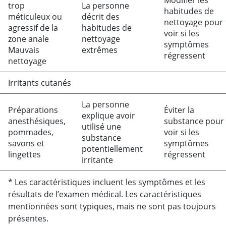
Modifier les
trop
La personne
habitudes de
méticuleux ou
décrit des
nettoyage pour
agressif de la
habitudes de
voir si les
zone anale
nettoyage
symptômes
Mauvais
extrêmes
régressent
nettoyage
Irritants cutanés
La personne
Préparations
Éviter la
explique avoir
anesthésiques,
substance pour
utilisé une
pommades,
voir si les
substance
savons et
symptômes
potentiellement
lingettes
régressent
irritante
* Les caractéristiques incluent les symptômes et les
résultats de l’examen médical. Les caractéristiques
mentionnées sont typiques, mais ne sont pas toujours
présentes.