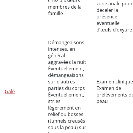
chez plusieurs
zone anale pour
membres de la
déceler la
famille
présence
éventuelle
d’œufs d’oxyure
Démangeaisons
intenses, en
général
aggravées la nuit
Éventuellement,
démangeaisons
sur d’autres
Examen clinique
parties du corps
Examen de
Gale
Éventuellement,
prélèvements d
stries
peau
légèrement en
relief ou bosses
(tunnels creusés
sous la peau) sur