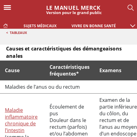
LE MANUEL MERCK
Version pour le grand public
SUJETS MÉDICAUX
VIVRE EN BONNE SANTÉ
<
TABLEAUX
Causes et caractéristiques des démangeaisons
anales
Caractéristiques
Cause
Examens
fréquentes*
Causes et caractéristiques des démangeaisons anales
Maladies de l’anus ou du rectum
Examen de la
Écoulement de
partie inférieure
Maladie
pus
du côlon, du
inflammatoire
Douleur dans le
rectum et de
chronique de
rectum (parfois)
l’anus au moyen
l’intestin
et/ou l’abdomen
d’un endoscope