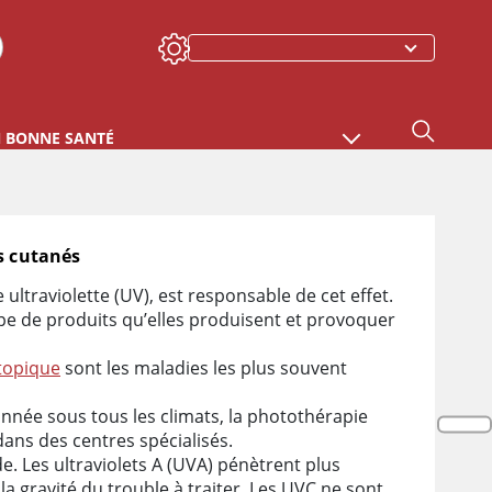
N BONNE SANTÉ
es cutanés
 ultraviolette (UV), est responsable de cet effet.
type de produits qu’elles produisent et provoquer
topique
sont les maladies les plus souvent
’année sous tous les climats, la photothérapie
dans des centres spécialisés.
e. Les ultraviolets A (UVA) pénètrent plus
a gravité du trouble à traiter. Les UVC ne sont