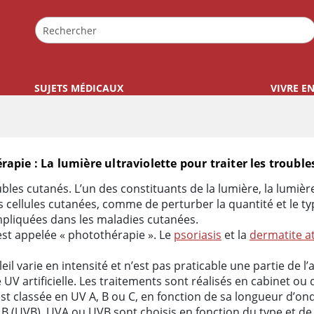
SUJETS MÉDICAUX
VIVRE E
apie : La lumière ultraviolette pour traiter les troubl
ter les troubles cutanés
ubles cutanés. L’un des constituants de la lumière, la lumière
es cellules cutanées, comme de perturber la quantité et le 
impliquées dans les maladies cutanées.
 est appelée « photothérapie ». Le
psoriasis
et la
dermatite a
il varie en intensité et n’est pas praticable une partie de l
UV artificielle. Les traitements sont réalisés en cabinet ou 
st classée en UV A, B ou C, en fonction de sa longueur d’ond
B (UVB). UVA ou UVB sont choisis en fonction du type et de l