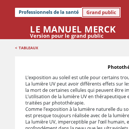
Professionnels de la santé
Grand public
LE MANUEL MERCK
Version pour le grand public
<
TABLEAUX
Photothér
Photothérapie : La lumière ultraviolette pour trai
L’exposition au soleil est utile pour certains tro
La lumière UV peut avoir différents effets sur l
la mort de certaines cellules qui peuvent être 
L’utilisation de la lumière UV en thérapeutique
traitées par photothérapie.
Comme l’exposition à la lumière naturelle du sole
est presque toujours réalisée avec de la lumière 
La lumière UV, imperceptible par l’œil humain, e
profondément dans la peau que les ultraviolets 