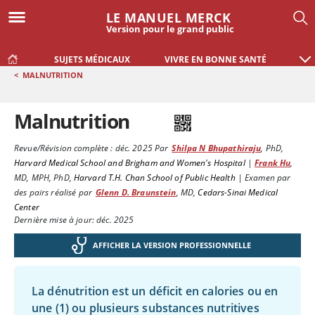
LE MANUEL MERCK
Version pour le grand public
SUJETS MÉDICAUX
VIVRE EN BONNE SANTÉ
<
MALNUTRITION
Malnutrition
Revue/Révision complète :
déc. 2025
Par
Shilpa N Bhupathiraju
,
PhD
,
Harvard Medical School and Brigham and Women's Hospital
|
Frank Hu
,
MD, MPH, PhD
,
Harvard T.H. Chan School of Public Health
|
Examen par
des pairs réalisé par
Glenn D. Braunstein
,
MD
,
Cedars-Sinai Medical
Center
Dernière mise à jour: déc. 2025
AFFICHER LA VERSION PROFESSIONNELLE
La dénutrition est un déficit en calories ou en
une (1) ou plusieurs substances nutritives