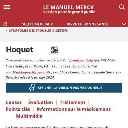
LE MANUEL MERCK
Version pour le grand public
SUJETS MÉDICAUX
VIVRE EN BONNE SANTÉ
<
SYMPTÔMES DES TROUBLES DIGESTIFS
Hoquet
Revue/Révision complète :
mai 2024
Par
Jonathan Gotfried
,
MD
,
Main
Line Health, Bryn Mawr, PA
|
Examen par des pairs réalisé
par
Minhhuyen Nguyen
,
MD
,
Fox Chase Cancer Center, Temple University
Dernière mise à jour: mai 2024
AFFICHER LA VERSION PROFESSIONNELLE
Causes
|
Évaluation
|
Traitement
|
Points clés
|
Informations sur le médicament
|
Multimédia
Le hoquet correspond à des spasmes involontaires du