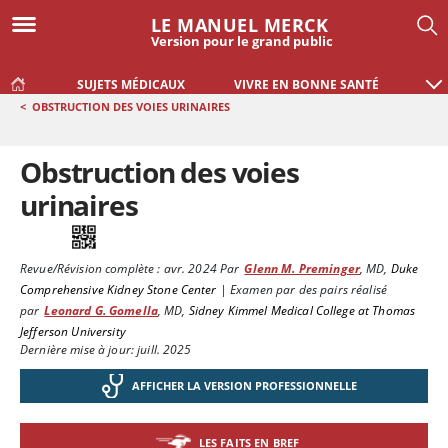
LE MANUEL MERCK
Version pour le grand public
SUJETS MÉDICAUX
VIVRE EN BONNE SANTÉ
<
OBSTRUCTION DES VOIES URINAIRES
Obstruction des voies
urinaires
Revue/Révision complète :
avr. 2024
Par
Glenn M. Preminger
,
MD
,
Duke
Comprehensive Kidney Stone Center
|
Examen par des pairs réalisé
par
Leonard G. Gomella
,
MD
,
Sidney Kimmel Medical College at Thomas
Jefferson University
Dernière mise à jour: juill. 2025
AFFICHER LA VERSION PROFESSIONNELLE
LES FAITS EN BREF