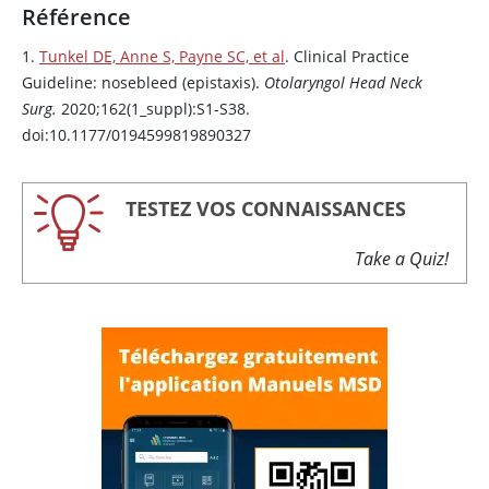
Référence
1.
Tunkel DE, Anne S, Payne SC, et al
. Clinical Practice
Guideline: nosebleed (epistaxis).
Otolaryngol Head Neck
Surg.
2020;162(1_suppl):S1-S38.
doi:10.1177/0194599819890327
TESTEZ VOS CONNAISSANCES
Take a Quiz!