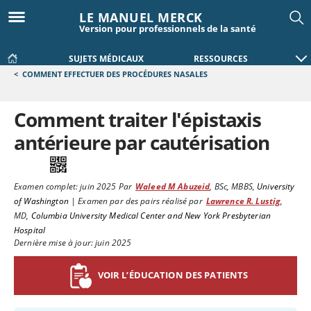
LE MANUEL MERCK
Version pour professionnels de la santé
SUJETS MÉDICAUX
RESSOURCES
<
COMMENT EFFECTUER DES PROCÉDURES NASALES
Comment traiter l'épistaxis
antérieure par cautérisation
Examen complet:
juin 2025
Par
Waleed M Abuzeid
,
BSc, MBBS
,
University
of Washington
|
Examen par des pairs réalisé par
Lawrence R. Lustig
,
MD
,
Columbia University Medical Center and New York Presbyterian
Hospital
Dernière mise à jour: juin 2025
VOIR L’ÉDUCATION DES PATIENTS