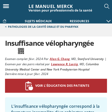
LE MANUEL MERCK
Version pour professionnels de la santé
SUJETS MÉDICAUX
RESSOURCES
<
PATHOLOGIES DE LA CAVITÉ ORALE ET DU PHARYNX
Insuffisance vélopharyngée
Examen complet:
févr. 2024
Par
Alan G. Cheng
,
MD
,
Stanford University
|
Examen par des pairs réalisé par
Lawrence R. Lustig
,
MD
,
Columbia
University Medical Center and New York Presbyterian Hospital
Dernière mise à jour: févr. 2024
VOIR L’ÉDUCATION DES PATIENTS
L'insuffisance vélopharyngée correspond à la