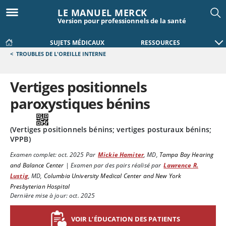
LE MANUEL MERCK
Version pour professionnels de la santé
SUJETS MÉDICAUX
RESSOURCES
<
TROUBLES DE L'OREILLE INTERNE
Vertiges positionnels
paroxystiques bénins
(Vertiges positionnels bénins; vertiges posturaux bénins;
VPPB)
Examen complet:
oct. 2025
Par
Mickie Hamiter
,
MD
,
Tampa Bay Hearing
and Balance Center
|
Examen par des pairs réalisé par
Lawrence R.
Lustig
,
MD
,
Columbia University Medical Center and New York
Presbyterian Hospital
Dernière mise à jour: oct. 2025
VOIR L’ÉDUCATION DES PATIENTS