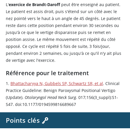
L'
exercice de Brandt-Daroff
peut être enseigné au patient.
Le patient est assis droit, puis s'étend sur un côté avec le
nez pointé vers le haut à un angle de 45 degrés. Le patient
reste dans cette position pendant environ 30 secondes ou
jusqu'à ce que le vertige disparaisse puis se remet en
position assise. Le même mouvement est répété du côté
opposé. Ce cycle est répété 5 fois de suite, 3 fois/jour,
pendant environ 2 semaines, ou jusqu'à ce qu'il n'y ait plus
de vertige avec l'exercice.
Référence pour le traitement
1.
Bhattacharyya N, Gubbels SP, Schwartz SR, et al
. Clinical
Practice Guideline: Benign Paroxysmal Positional Vertigo
(Update).
Otolaryngol Head Neck Surg.
017;156(3_suppl):S1-
S47. doi:10.1177/0194599816689667
Points clés