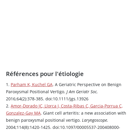
Références pour l'étiologie
1.
Parham K, Kuchel GA
. A Geriatric Perspective on Benign
Paroxysmal Positional Vertigo.
J Am Geriatr Soc.
2016;64(2):378-385. doi:10.1111/jgs.13926
2.
Amor-Dorado JC, Llorca J, Costa-Ribas C, Garcia-Porrua C,
Gonzalez-Gay MA
. Giant cell arteritis: a new association with
benign paroxysmal positional vertigo.
Laryngoscope.
2004;114(8):1420-1425. doi:10.1097/00005537-200408000-