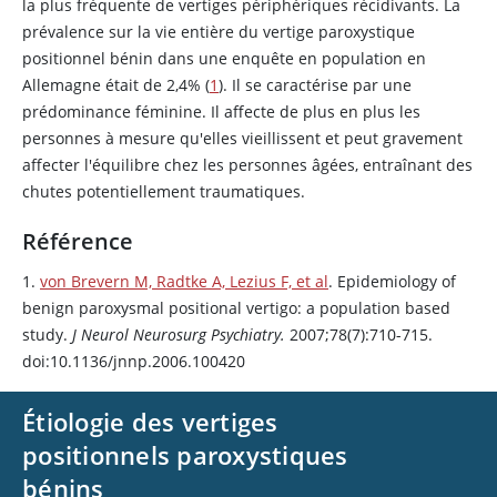
la plus fréquente de vertiges périphériques récidivants. La
prévalence sur la vie entière du vertige paroxystique
positionnel bénin dans une enquête en population en
Allemagne était de 2,4% (
1
). Il se caractérise par une
prédominance féminine. Il affecte de plus en plus les
personnes à mesure qu'elles vieillissent et peut gravement
affecter l'équilibre chez les personnes âgées, entraînant des
chutes potentiellement traumatiques.
Référence
1.
von Brevern M, Radtke A, Lezius F, et al
. Epidemiology of
benign paroxysmal positional vertigo: a population based
study.
J Neurol Neurosurg Psychiatry.
2007;78(7):710-715.
doi:10.1136/jnnp.2006.100420
Étiologie des vertiges
positionnels paroxystiques
bénins