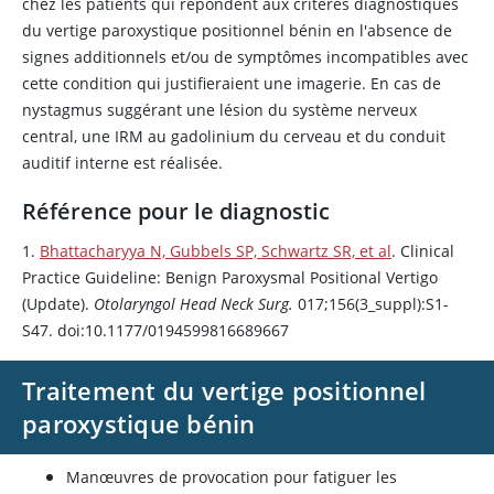
chez les patients qui répondent aux critères diagnostiques
du vertige paroxystique positionnel bénin en l'absence de
signes additionnels et/ou de symptômes incompatibles avec
cette condition qui justifieraient une imagerie. En cas de
nystagmus suggérant une lésion du système nerveux
central, une IRM au gadolinium du cerveau et du conduit
auditif interne est réalisée.
Référence pour le diagnostic
1.
Bhattacharyya N, Gubbels SP, Schwartz SR, et al
. Clinical
Practice Guideline: Benign Paroxysmal Positional Vertigo
(Update).
Otolaryngol Head Neck Surg.
017;156(3_suppl):S1-
S47. doi:10.1177/0194599816689667
Traitement du vertige positionnel
paroxystique bénin
Manœuvres de provocation pour fatiguer les