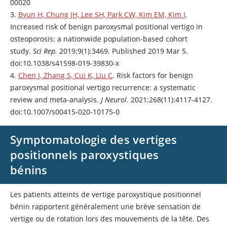
00020
3.
Byun H, Chung JH, Lee SH, Park CW, Kim EM, Kim I
.
Increased risk of benign paroxysmal positional vertigo in
osteoporosis: a nationwide population-based cohort
study.
Sci Rep.
2019;9(1):3469. Published 2019 Mar 5.
doi:10.1038/s41598-019-39830-x
4.
Chen J, Zhang S, Cui K, Liu C
. Risk factors for benign
paroxysmal positional vertigo recurrence: a systematic
review and meta-analysis.
J Neurol.
2021;268(11):4117-4127.
doi:10.1007/s00415-020-10175-0
Symptomatologie des vertiges
positionnels paroxystiques
bénins
Les patients atteints de vertige paroxystique positionnel
bénin rapportent généralement une brève sensation de
vertige ou de rotation lors des mouvements de la tête. Des