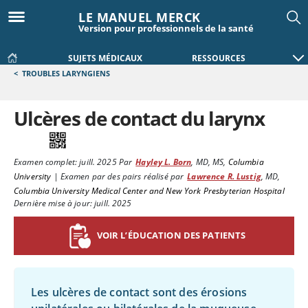
LE MANUEL MERCK
Version pour professionnels de la santé
SUJETS MÉDICAUX
RESSOURCES
<
TROUBLES LARYNGIENS
Ulcères de contact du larynx
Examen complet:
juill. 2025
Par
Hayley L. Born
,
MD, MS
,
Columbia
University
|
Examen par des pairs réalisé par
Lawrence R. Lustig
,
MD
,
Columbia University Medical Center and New York Presbyterian Hospital
Dernière mise à jour: juill. 2025
VOIR L’ÉDUCATION DES PATIENTS
Les ulcères de contact sont des érosions