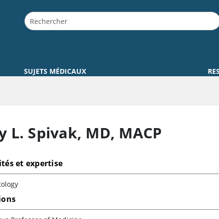
SUJETS MÉDICAUX
RE
y L. Spivak
,
MD, MACP
ités et expertise
ology
tions