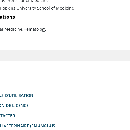
us Professor of Medicine
Hopkins University School of Medicine
cations
nal Medicine;Hematology
S D'UTILISATION
ON DE LICENCE
TACTER
 VÉTÉRINAIRE (EN ANGLAIS