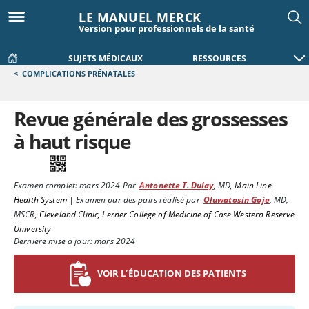
LE MANUEL MERCK
Version pour professionnels de la santé
SUJETS MÉDICAUX
RESSOURCES
<
COMPLICATIONS PRÉNATALES
Revue générale des grossesses
à haut risque
Examen complet:
mars 2024
Par
Antonette T. Dulay
,
MD
,
Main Line
Health System
|
Examen par des pairs réalisé par
Oluwatosin Goje
,
MD,
MSCR
,
Cleveland Clinic, Lerner College of Medicine of Case Western Reserve
University
Dernière mise à jour: mars 2024
VOIR L’ÉDUCATION DES PATIENTS