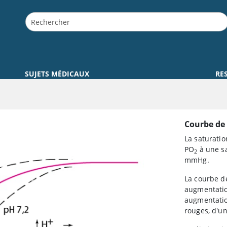
SUJETS MÉDICAUX
RE
Courbe de 
La saturatio
PO
à une sa
2
mmHg.
La courbe de
augmentatio
augmentatio
rouges, d'u