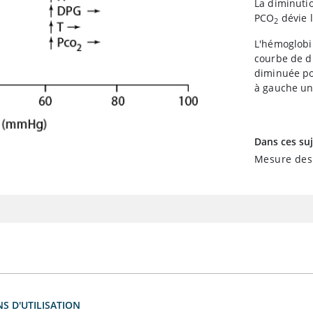
La diminuti
PCO
dévie l
2
L'hémoglobin
courbe de di
diminuée pou
à gauche une
Dans ces suj
Mesure des
S D'UTILISATION