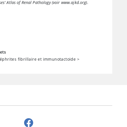
ses'
Atlas of Renal Pathology
(voir www.ajkd.org).
ets
phrites fibrillaire et immunotactoïde
>