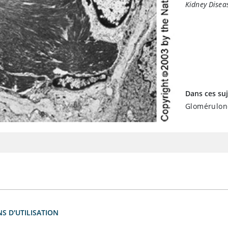
Kidney Disea
Dans ces suj
Gloméruloné
S D'UTILISATION