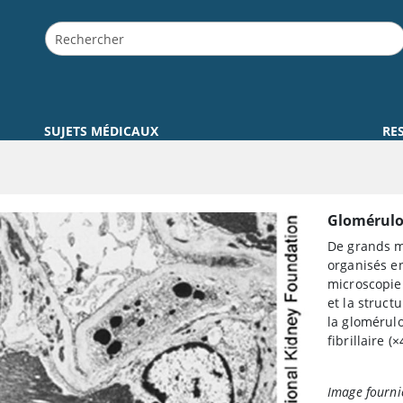
SUJETS MÉDICAUX
RE
Glomérulo
De grands m
organisés e
microscopie 
et la struct
la glomérul
fibrillaire (
×
Image fourni