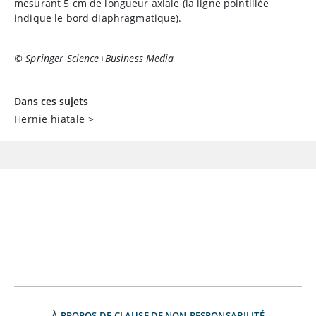
mesurant 5 cm de longueur axiale (la ligne pointillée
indique le bord diaphragmatique).
© Springer Science+Business Media
Dans ces sujets
Hernie hiatale
>
À PROPOS DE
CLAUSE DE NON-RESPONSABILITÉ