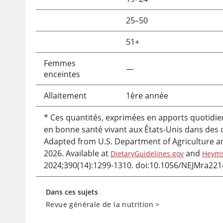
25–50
51+
Femmes
—
enceintes
Allaitement
1ère année
* Ces quantités, exprimées en apports quotidien
en bonne santé vivant aux États-Unis dans des 
Adapted from U.S. Department of Agriculture a
2026. Available at
and
DietaryGuidelines.gov
Heyms
2024;390(14):1299-1310. doi:10.1056/NEJMra221
Dans ces sujets
Revue générale de la nutrition
>