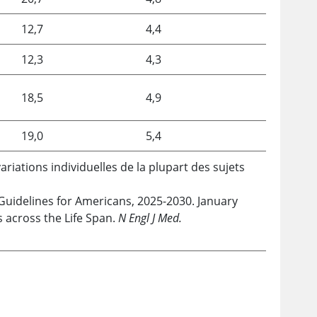
12,7
4,4
12,3
4,3
18,5
4,9
19,0
5,4
iations individuelles de la plupart des sujets
uidelines for Americans, 2025-2030. January
 across the Life Span.
N Engl J Med.