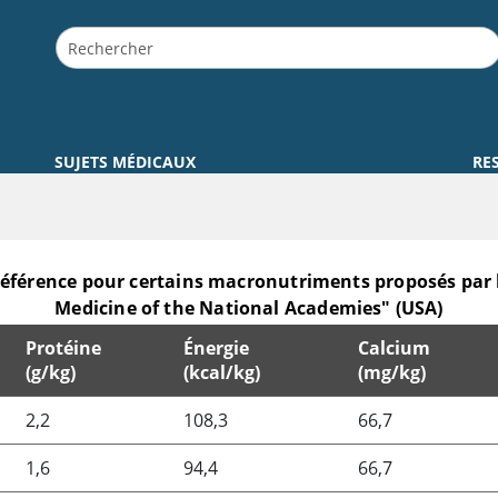
SUJETS MÉDICAUX
RE
férence pour certains macronutriments proposés par le
Medicine of the National Academies" (USA)
Protéine
Énergie
Calcium
(g/kg)
(kcal/kg)
(mg/kg)
pour certains macronutriments proposés par le "Food and N
2,2
108,3
66,7
1,6
94,4
66,7