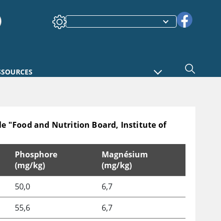
SSOURCES
 "Food and Nutrition Board, Institute of
Phosphore
Magnésium
(mg/kg)
(mg/kg)
utrition Board, Institute of Medicine of the National Aca
50,0
6,7
55,6
6,7