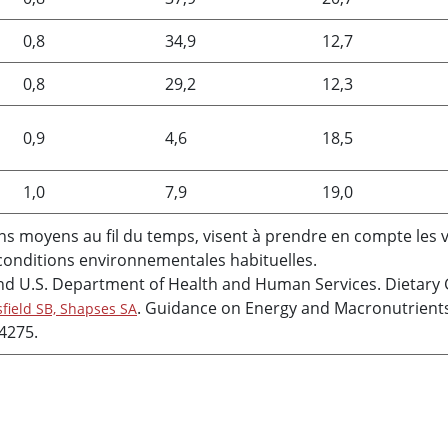
0,8
34,9
12,7
0,8
29,2
12,3
0,9
4,6
18,5
1,0
7,9
19,0
s moyens au fil du temps, visent à prendre en compte les var
conditions environnementales habituelles.
nd U.S. Department of Health and Human Services. Dietary G
. Guidance on Energy and Macronutrients
field SB, Shapses SA
4275.