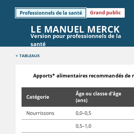
Grand public
Professionnels de la santé
LE MANUEL MERCK
Version pour professionnels de la
santé
<
TABLEAUX
Apports* alimentaires recommandés de ré
Âge ou classe d'âge
Catégorie
(ans)
Apports* alimentaires recommandés de référence 
Nourrissons
0,0–0,5
0,5–1,0