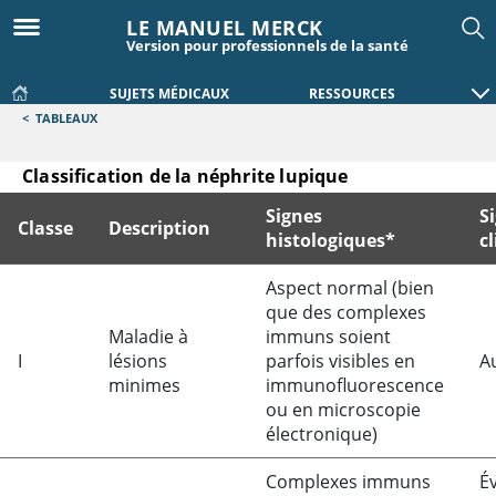
LE MANUEL MERCK
Version pour professionnels de la santé
SUJETS MÉDICAUX
RESSOURCES
<
TABLEAUX
Classification de la néphrite lupique
Signes
S
Classe
Description
histologiques*
c
Classification de la néphrite lupique
Aspect normal (bien
que des complexes
Maladie à
immuns soient
I
lésions
parfois visibles en
A
minimes
immunofluorescence
ou en microscopie
électronique)
Complexes immuns
É