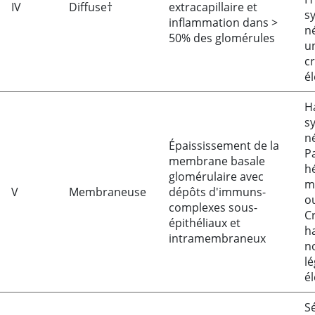
IV
Diffuse†
extracapillaire et
s
inflammation dans
>
n
50% des glomérules
u
c
é
H
s
n
Épaississement de la
Pa
membrane basale
h
glomérulaire avec
m
V
Membraneuse
dépôts d'immuns-
o
complexes sous-
C
épithéliaux et
h
intramembraneux
n
l
é
S