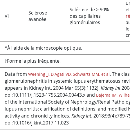
u
Sclérose de
>
90%
e
Sclérose
VI
des capillaires
r
avancée
glomérulaires
a
le
c
*À l'aide de la microscopie optique.
†Forme la plus fréquente.
Data from
. The clas
Weening JJ, D'Agati VD, Schwartz MM, et al
glomerulonephritis in systemic lupus erythematosus revi
appears in Kidney Int. 2004 Mar;65(3):1132].
Kidney Int
2004
doi:10.1111/j.1523-1755.2004.00443.x and
Bajema IM, Wilhel
of the International Society of Nephrology/Renal Pathology
lupus nephritis: clarification of definitions, and modified 
activity and chronicity indices.
Kidney Int
. 2018;93(4):789-7
doi:10.1016/j.kint.2017.11.023