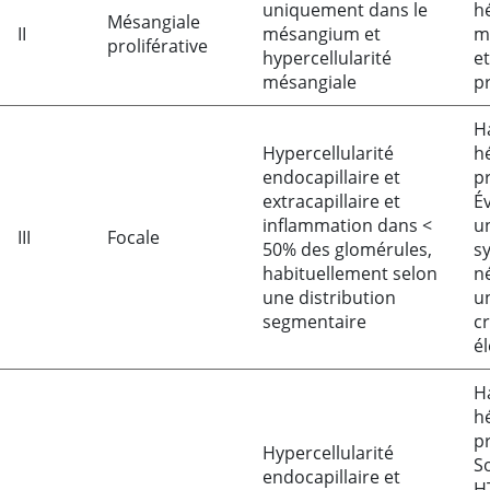
uniquement dans le
h
Mésangiale
II
mésangium et
m
proliférative
hypercellularité
e
mésangiale
p
H
Hypercellularité
h
endocapillaire et
p
extracapillaire et
É
inflammation dans
<
u
III
Focale
50% des glomérules,
s
habituellement selon
n
une distribution
u
segmentaire
c
é
H
h
p
Hypercellularité
S
endocapillaire et
H